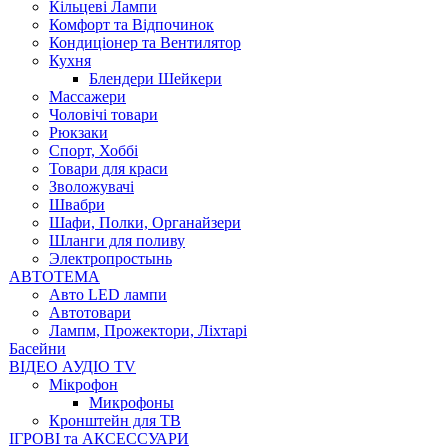
Кільцеві Лампи
Комфорт та Відпочинок
Кондиціонер та Вентилятор
Кухня
Блендери Шейкери
Массажери
Чоловічі товари
Рюкзаки
Спорт, Хоббі
Товари для краси
Зволожувачі
Швабри
Шафи, Полки, Органайзери
Шланги для поливу
Электропростынь
АВТОТЕМА
Авто LED лампи
Автотовари
Лампм, Прожектори, Ліхтарі
Басейни
ВІДЕО АУДІО TV
Mікрофон
Микрофоны
Кронштейн для ТВ
ІГРОВІ та АКСЕССУАРИ