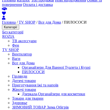
Головна
Каталог
Топ продажів
Нові надходження
Обмін та
повернення
Оплата і доставка
Головна
/
TV SHOP
/
Все для Дома
/ ПИЛОСОСИ
Категорії
Без категорії
ROZIA
ТВ аксессуари
Фен
TV SHOP
Вентилятор
Ваги
Все для Дома
Органайзери Для Ванної Туалета і Кухні
ПИЛОСОСИ
Гірлянди
Дитячі товари
Приготування їжі та напоїв
Жіночі товари
Дзеркала,Органайзери для косметики
Товари для тварин
Здоровье
ЗИМОВИЙ ТОВАР Зима Обігрів