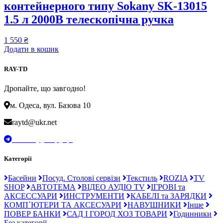
контейнерного типу Sokany SK-13015
1.5 л 2000В телескопічна ручка
1 550
₴
Додати в кошик
RAY-TD
Дропайте, що завгодно!
м. Одеса, вул. Базова 10
raytd@ukr.net
t.me/Ray_drop_opt
Категорії
Басейни
Посуд. Столові сервізи
Текстиль
ROZIA
TV
SHOP
АВТОТЕМА
ВІДЕО АУДІО TV
ІГРОВІ та
АКСЕССУАРИ
ИНСТРУМЕНТИ
КАБЕЛІ та ЗАРЯДКИ
КОМП`ЮТЕРИ ТА АКСЕСУАРИ
НАВУШНИКИ
Інше
ПОВЕР БАНКИ
САД І ГОРОД ХОЗ ТОВАРИ
Годинники
Без категорії