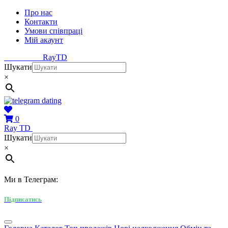
Про нас
Контакти
Умови співпраці
Мій акаунт
Ray
TD
Шукати
×
0
Ray
TD
Шукати
×
Ми в Телеграм:
Підписатись