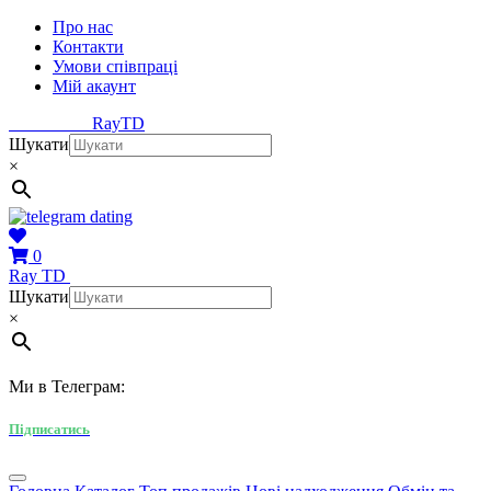
Про нас
Контакти
Умови співпраці
Мій акаунт
Ray
TD
Шукати
×
0
Ray
TD
Шукати
×
Ми в Телеграм:
Підписатись