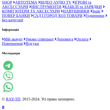
SHOP
АВТОТЕМА
ВІДЕО АУДІО TV
ІГРОВІ та
АКСЕССУАРИ
ИНСТРУМЕНТИ
КАБЕЛІ та ЗАРЯДКИ
КОМП`ЮТЕРИ ТА АКСЕСУАРИ
НАВУШНИКИ
Інше
ПОВЕР БАНКИ
САД І ГОРОД ХОЗ ТОВАРИ
Годинники
Без категорії
Інформація
Мій акаунт
Умови співпраці
Допомога
Оплата
Повернення
Відгуки
Месенджери
©
RAY-TD
. 2015-2024. Усі права захищено.