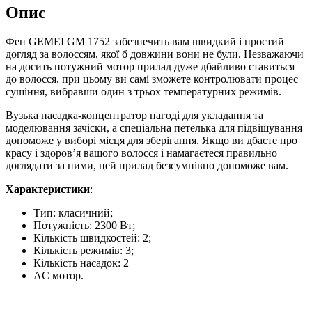
Опис
Фен GEMEI GM 1752 забезпечить вам швидкий і простий
догляд за волоссям, якої б довжини вони не були. Незважаючи
на досить потужний мотор прилад дуже дбайливо ставиться
до волосся, при цьому ви самі зможете контролювати процес
сушіння, вибравши один з трьох температурних режимів.
Вузька насадка-концентратор нагоді для укладання та
моделювання зачіски, а спеціальна петелька для підвішування
допоможе у виборі місця для зберігання. Якщо ви дбаєте про
красу і здоров’я вашого волосся і намагаєтеся правильно
доглядати за ними, цей прилад безсумнівно допоможе вам.
Характеристики
:
Тип: класичний;
Потужність: 2300 Вт;
Кількість швидкостей: 2;
Кількість режимів: 3;
Кількість насадок: 2
AC мотор.