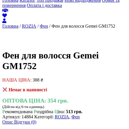
Головна
Каталог
Топ продажів
Нові надходження
Обмін та
повернення
Оплата і доставка
Головна
/
ROZIA
/
Фен
/ Фен для волосся Gemei GM1752
Фен для волосся Gemei
GM1752
НАША ЦІНА:
388
₴
Немає в наявності
ОПТОВА ЦІНА:
354 грн.
(Дійсна від 6-ти одиниць)
Р
екомендована
Р
оздрібна
Ц
іна:
513 грн.
Артикул:
14884
Категорії:
ROZIA
,
Фен
Опис
Відгуки (0)