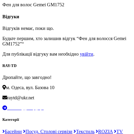
Фен для волос Gemei GM1752
Відгуки
Відгуків немає, поки що.
Будьте першим, хто залишив відгук “Фен для волосся Gemei
GM1752”“
Для публікації відгуку вам необхідно
увійти
.
RAY-TD
Дропайте, що завгодно!
м. Одеса, вул. Базова 10
raytd@ukr.net
t.me/Ray_drop_opt
Категорії
Басейни
Посуд. Столові сервізи
Текстиль
ROZIA
TV