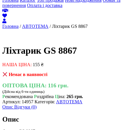
Головна
Каталог
Топ продажів
Нові надходження
Обмін та
повернення
Оплата і доставка
Головна
/
АВТОТЕМА
/ Ліхтарик GS 8867
Ліхтарик GS 8867
НАША ЦІНА:
155
₴
Немає в наявності
ОПТОВА ЦІНА:
116 грн.
(Дійсна від 6-ти одиниць)
Р
екомендована
Р
оздрібна
Ц
іна:
265 грн.
Артикул:
14957
Категорія:
АВТОТЕМА
Опис
Відгуки (0)
Опис