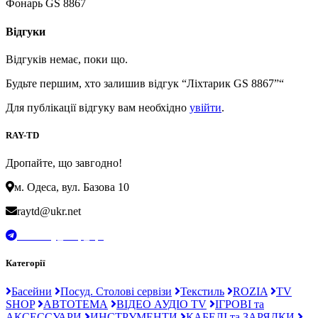
Фонарь GS 8867
Відгуки
Відгуків немає, поки що.
Будьте першим, хто залишив відгук “Ліхтарик GS 8867”“
Для публікації відгуку вам необхідно
увійти
.
RAY-TD
Дропайте, що завгодно!
м. Одеса, вул. Базова 10
raytd@ukr.net
t.me/Ray_drop_opt
Категорії
Басейни
Посуд. Столові сервізи
Текстиль
ROZIA
TV
SHOP
АВТОТЕМА
ВІДЕО АУДІО TV
ІГРОВІ та
АКСЕССУАРИ
ИНСТРУМЕНТИ
КАБЕЛІ та ЗАРЯДКИ