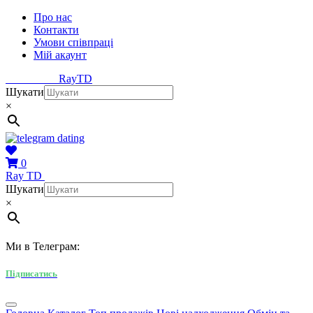
Про нас
Контакти
Умови співпраці
Мій акаунт
Ray
TD
Шукати
×
0
Ray
TD
Шукати
×
Ми в Телеграм:
Підписатись