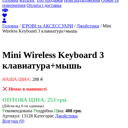
Головна
Каталог
Топ продажів
Нові надходження
Обмін та
повернення
Оплата і доставка
Головна
/
ІГРОВІ та АКСЕССУАРИ
/
Джойстики
/ Mini
Wireless Keyboard 3 клавиатура+мышь
Mini Wireless Keyboard 3
клавиатура+мышь
НАША ЦІНА:
288
₴
Немає в наявності
ОПТОВА ЦІНА:
253 грн.
(Дійсна від 6-ти одиниць)
Р
екомендована
Р
оздрібна
Ц
іна:
408 грн.
Артикул:
13128
Категорія:
Джойстики
Відгуки (0)