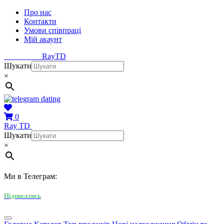
Про нас
Контакти
Умови співпраці
Мій акаунт
Ray
TD
Шукати
×
0
Ray
TD
Шукати
×
Ми в Телеграм:
Підписатись