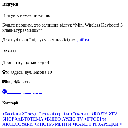
Відгуки
Відгуків немає, поки що.
Будьте першим, хто залишив відгук “Mini Wireless Keyboard 3
клавиатура+мышь”“
Для публікації відгуку вам необхідно
увійти
.
RAY-TD
Дропайте, що завгодно!
м. Одеса, вул. Базова 10
raytd@ukr.net
t.me/Ray_drop_opt
Категорії
Басейни
Посуд. Столові сервізи
Текстиль
ROZIA
TV
SHOP
АВТОТЕМА
ВІДЕО АУДІО TV
ІГРОВІ та
АКСЕССУАРИ
ИНСТРУМЕНТИ
КАБЕЛІ та ЗАРЯДКИ