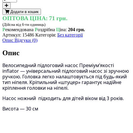
Велосипедний
підлоговий
Додати в кошик
насос
ОПТОВА ЦІНА:
71 грн.
Преміум-
(Дійсна від 6-ти одиниць)
ЯкостіinflatorAND
Р
екомендована
Р
оздрібна
Ц
іна:
204 грн.
кількість
Артикул:
15486
Категорія:
Без категорії
Опис
Відгуки (0)
Опис
Велосипедний підлоговий насос Преміум’якості
inflator — універсальний підлоговий насос зі зручною
ручкою. Головка легко налаштовується під будь-який
тип ніпеля. Кріпильний «штуцер» гарантує надійне
кріплення головки на ніпелі.
Насос ножний підходить для дітей віком від 3 років.
Висота — 30 см