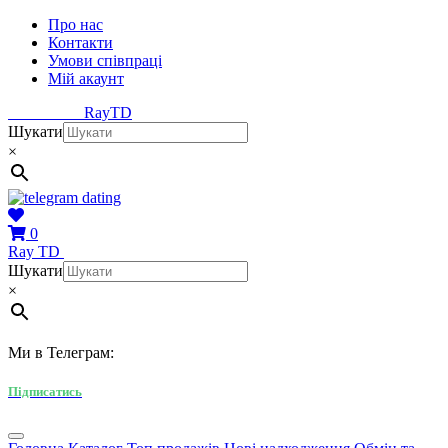
Про нас
Контакти
Умови співпраці
Мій акаунт
Ray
TD
Шукати
×
0
Ray
TD
Шукати
×
Ми в Телеграм:
Підписатись