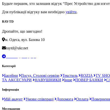
Будьте першим, хто залишив відгук “Прес Устройство для изг
Для публікації відгуку вам необхідно
увійти
.
RAY-TD
Дропайте, що завгодно!
м. Одеса, вул. Базова 10
raytd@ukr.net
t.me/Ray_drop_opt
Категорії
Басейни
Посуд. Столові сервізи
Текстиль
ROZIA
TV SHO
ТА АКСЕСУАРИ
НАВУШНИКИ
Інше
ПОВЕР БАНКИ
С
Інформація
Мій акаунт
Умови співпраці
Допомога
Оплата
Поверненн
Месенджери