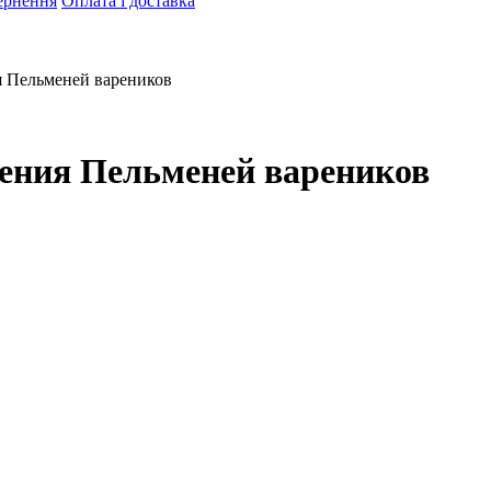
ернення
Оплата і доставка
я Пельменей вареников
ления Пельменей вареников