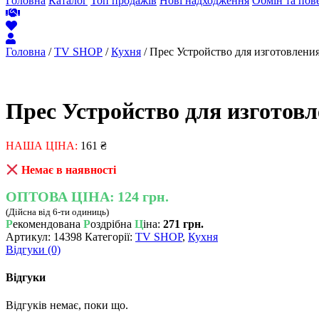
Головна
Каталог
Топ продажів
Нові надходження
Обмін та пов
Головна
/
TV SHOP
/
Кухня
/ Прес Устройство для изготовлени
Прес Устройство для изготов
НАША ЦІНА:
161
₴
Немає в наявності
ОПТОВА ЦІНА:
124 грн.
(Дійсна від 6-ти одиниць)
Р
екомендована
Р
оздрібна
Ц
іна:
271 грн.
Артикул:
14398
Категорії:
TV SHOP
,
Кухня
Відгуки (0)
Відгуки
Відгуків немає, поки що.