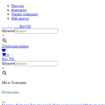
Про нас
Контакти
Умови співпраці
Мій акаунт
Ray
TD
Шукати
×
0
Ray
TD
Шукати
×
Ми в Телеграм:
Підписатись