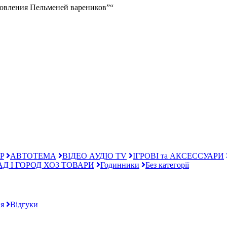
отовления Пельменей вареников”“
P
АВТОТЕМА
ВІДЕО АУДІО TV
ІГРОВІ та АКСЕССУАРИ
АД І ГОРОД ХОЗ ТОВАРИ
Годинники
Без категорії
я
Відгуки