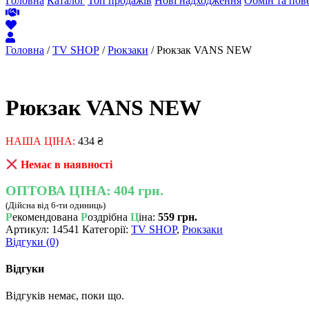
Головна
Каталог
Топ продажів
Нові надходження
Обмін та пов
Головна
/
TV SHOP
/
Рюкзаки
/ Рюкзак VANS NEW
Рюкзак VANS NEW
НАША ЦІНА:
434
₴
Немає в наявності
ОПТОВА ЦІНА:
404 грн.
(Дійсна від 6-ти одиниць)
Р
екомендована
Р
оздрібна
Ц
іна:
559 грн.
Артикул:
14541
Категорії:
TV SHOP
,
Рюкзаки
Відгуки (0)
Відгуки
Відгуків немає, поки що.