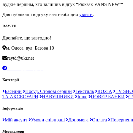
Будьте першим, хто залишив відгук “Рюкзак VANS NEW”“
Для публікації відгуку вам необхідно
увійти
.
RAY-TD
Дропайте, що завгодно!
м. Одеса, вул. Базова 10
raytd@ukr.net
t.me/Ray_drop_opt
Категорії
Басейни
Посуд. Столові сервізи
Текстиль
ROZIA
TV SHO
ТА АКСЕСУАРИ
НАВУШНИКИ
Інше
ПОВЕР БАНКИ
С
Інформація
Мій акаунт
Умови співпраці
Допомога
Оплата
Поверненн
Месенджери