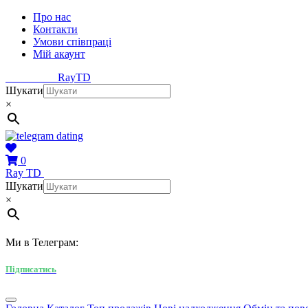
Про нас
Контакти
Умови співпраці
Мій акаунт
Ray
TD
Шукати
×
0
Ray
TD
Шукати
×
Ми в Телеграм:
Підписатись