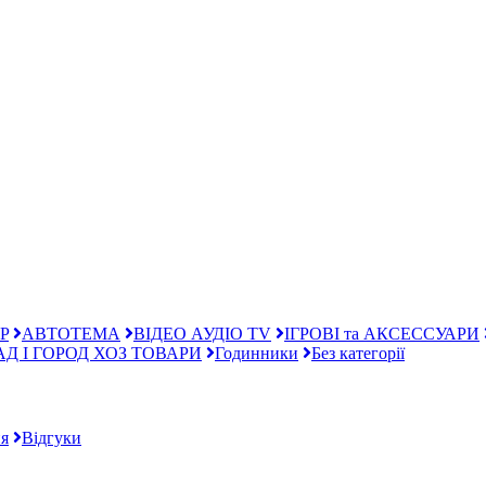
P
АВТОТЕМА
ВІДЕО АУДІО TV
ІГРОВІ та АКСЕССУАРИ
АД І ГОРОД ХОЗ ТОВАРИ
Годинники
Без категорії
я
Відгуки