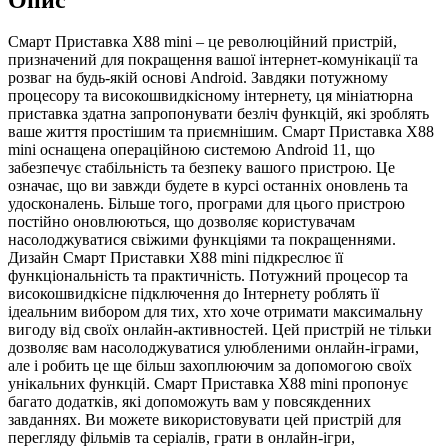
Смарт Приставка X88 mini – це революційний пристрій,
призначений для покращення вашої інтернет-комунікації та
розваг на будь-якій основі Android. Завдяки потужному
процесору та високошвидкісному інтернету, ця мініатюрна
приставка здатна запропонувати безліч функцій, які зроблять
ваше життя простішим та приємнішим. Смарт Приставка X88
mini оснащена операційною системою Android 11, що
забезпечує стабільність та безпеку вашого пристрою. Це
означає, що ви завжди будете в курсі останніх оновлень та
удосконалень. Більше того, програми для цього пристрою
постійно оновлюються, що дозволяє користувачам
насолоджуватися свіжими функціями та покращеннями.
Дизайн Смарт Приставки X88 mini підкреслює її
функціональність та практичність. Потужний процесор та
високошвидкісне підключення до Інтернету роблять її
ідеальним вибором для тих, хто хоче отримати максимальну
вигоду від своїх онлайн-активностей. Цей пристрій не тільки
дозволяє вам насолоджуватися улюбленими онлайн-іграми,
але і робить це ще більш захоплюючим за допомогою своїх
унікальних функцій. Смарт Приставка X88 mini пропонує
багато додатків, які допоможуть вам у повсякденних
завданнях. Ви можете використовувати цей пристрій для
перегляду фільмів та серіалів, грати в онлайн-ігри,