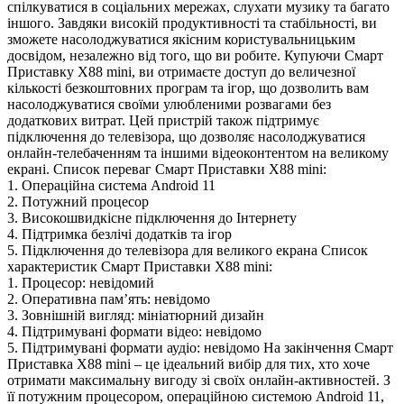
спілкуватися в соціальних мережах, слухати музику та багато
іншого. Завдяки високій продуктивності та стабільності, ви
зможете насолоджуватися якісним користувальницьким
досвідом, незалежно від того, що ви робите. Купуючи Смарт
Приставку X88 mini, ви отримаєте доступ до величезної
кількості безкоштовних програм та ігор, що дозволить вам
насолоджуватися своїми улюбленими розвагами без
додаткових витрат. Цей пристрій також підтримує
підключення до телевізора, що дозволяє насолоджуватися
онлайн-телебаченням та іншими відеоконтентом на великому
екрані. Список переваг Смарт Приставки X88 mini:
1. Операційна система Android 11
2. Потужний процесор
3. Високошвидкісне підключення до Інтернету
4. Підтримка безлічі додатків та ігор
5. Підключення до телевізора для великого екрана Список
характеристик Смарт Приставки X88 mini:
1. Процесор: невідомий
2. Оперативна пам’ять: невідомо
3. Зовнішній вигляд: мініатюрний дизайн
4. Підтримувані формати відео: невідомо
5. Підтримувані формати аудіо: невідомо На закінчення Смарт
Приставка X88 mini – це ідеальний вибір для тих, хто хоче
отримати максимальну вигоду зі своїх онлайн-активностей. З
її потужним процесором, операційною системою Android 11,