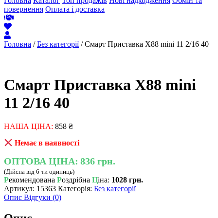
Головна
Каталог
Топ продажів
Нові надходження
Обмін та
повернення
Оплата і доставка
Головна
/
Без категорії
/ Смарт Приставка X88 mini 11 2/16 40
Смарт Приставка X88 mini
11 2/16 40
НАША ЦІНА:
858
₴
Немає в наявності
ОПТОВА ЦІНА:
836 грн.
(Дійсна від 6-ти одиниць)
Р
екомендована
Р
оздрібна
Ц
іна:
1028 грн.
Артикул:
15363
Категорія:
Без категорії
Опис
Відгуки (0)
Опис