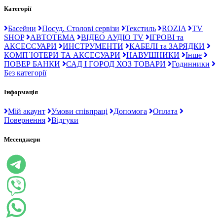
Категорії
Басейни
Посуд. Столові сервізи
Текстиль
ROZIA
TV
SHOP
АВТОТЕМА
ВІДЕО АУДІО TV
ІГРОВІ та
АКСЕССУАРИ
ИНСТРУМЕНТИ
КАБЕЛІ та ЗАРЯДКИ
КОМП`ЮТЕРИ ТА АКСЕСУАРИ
НАВУШНИКИ
Інше
ПОВЕР БАНКИ
САД І ГОРОД ХОЗ ТОВАРИ
Годинники
Без категорії
Інформація
Мій акаунт
Умови співпраці
Допомога
Оплата
Повернення
Відгуки
Месенджери