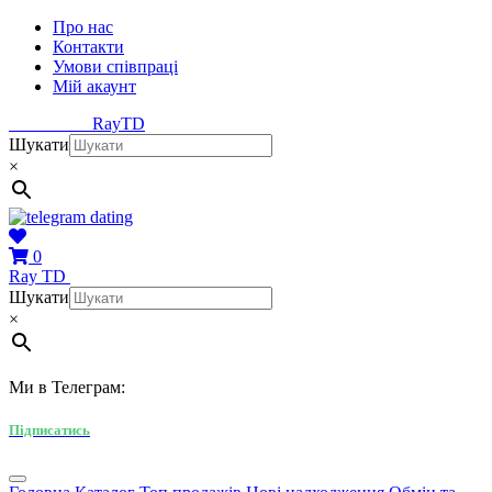
Про нас
Контакти
Умови співпраці
Мій акаунт
Ray
TD
Шукати
×
0
Ray
TD
Шукати
×
Ми в Телеграм:
Підписатись