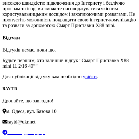
високою швидкістю підключення до Інтернету і безліччю
програм та ігор, ви зможете насолоджуватися якісним
користувальницьким досвідом і захоплюючими розвагами. Не
пропустіть можливість покращити свою інтернет-комунікацію
та розваги за допомогою Смарт Приставки X88 mini.
Відгуки
Відгуків немає, поки що.
Будьте першим, хто залишив відгук “Смарт Приставка X88
mini 11 2/16 40”“
Для публікації відгуку вам необхідно
увійти
.
RAY-TD
Дропайте, що завгодно!
м. Одеса, вул. Базова 10
raytd@ukr.net
t.me/Ray_drop_opt