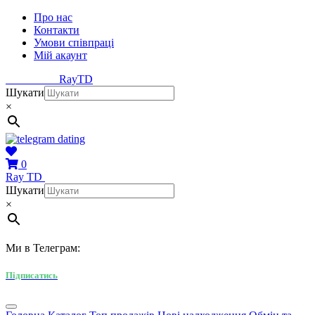
Про нас
Контакти
Умови співпраці
Мій акаунт
Ray
TD
Шукати
×
0
Ray
TD
Шукати
×
Ми в Телеграм:
Підписатись