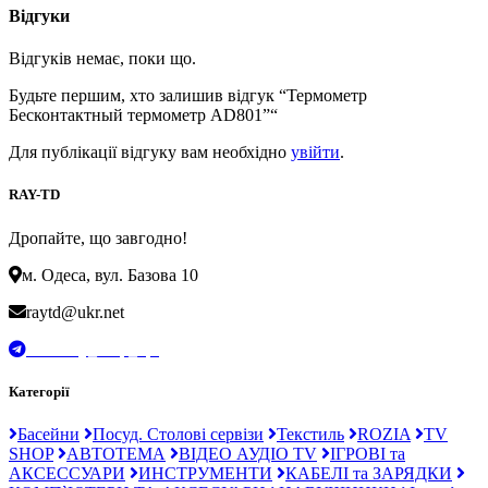
Відгуки
Відгуків немає, поки що.
Будьте першим, хто залишив відгук “Термометр
Бесконтактный термометр AD801”“
Для публікації відгуку вам необхідно
увійти
.
RAY-TD
Дропайте, що завгодно!
м. Одеса, вул. Базова 10
raytd@ukr.net
t.me/Ray_drop_opt
Категорії
Басейни
Посуд. Столові сервізи
Текстиль
ROZIA
TV
SHOP
АВТОТЕМА
ВІДЕО АУДІО TV
ІГРОВІ та
АКСЕССУАРИ
ИНСТРУМЕНТИ
КАБЕЛІ та ЗАРЯДКИ