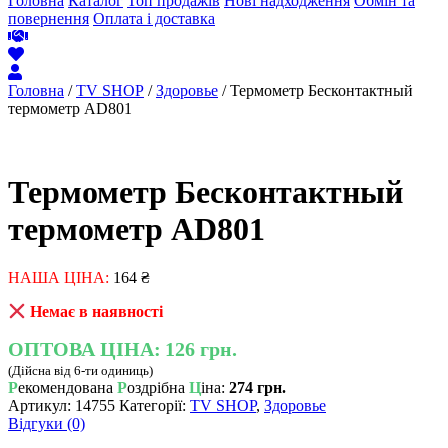
Головна
Каталог
Топ продажів
Нові надходження
Обмін та
повернення
Оплата і доставка
Головна
/
TV SHOP
/
Здоровье
/ Термометр Бесконтактный
термометр AD801
Термометр Бесконтактный
термометр AD801
НАША ЦІНА:
164
₴
Немає в наявності
ОПТОВА ЦІНА:
126 грн.
(Дійсна від 6-ти одиниць)
Р
екомендована
Р
оздрібна
Ц
іна:
274 грн.
Артикул:
14755
Категорії:
TV SHOP
,
Здоровье
Відгуки (0)