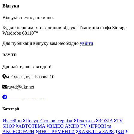
Відгуки
Відгуків немає, поки що.
Будьте першим, хто залишив відгук “Тканинна шафа Storage
Wardrobe 68110”“
Для публікації відгуку вам необхідно
увійти
.
RAY-TD
Дропайте, що завгодно!
м. Одеса, вул. Базова 10
raytd@ukr.net
t.me/Ray_drop_opt
Категорії
Басейни
Посуд. Столові сервізи
Текстиль
ROZIA
TV
SHOP
АВТОТЕМА
ВІДЕО АУДІО TV
ІГРОВІ та
АКСЕССУАРИ
ИНСТРУМЕНТИ
КАБЕЛІ та ЗАРЯДКИ