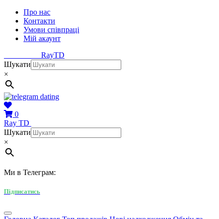
Про нас
Контакти
Умови співпраці
Мій акаунт
Ray
TD
Шукати
×
0
Ray
TD
Шукати
×
Ми в Телеграм:
Підписатись