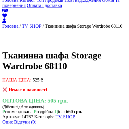
Головна
Каталог
Топ продажів
Нові надходження
Обмін та
повернення
Оплата і доставка
Головна
/
TV SHOP
/ Тканинна шафа Storage Wardrobe 68110
Тканинна шафа Storage
Wardrobe 68110
НАША ЦІНА:
525
₴
Немає в наявності
ОПТОВА ЦІНА:
505 грн.
(Дійсна від 6-ти одиниць)
Р
екомендована
Р
оздрібна
Ц
іна:
660 грн.
Артикул:
14767
Категорія:
TV SHOP
Опис
Відгуки (0)