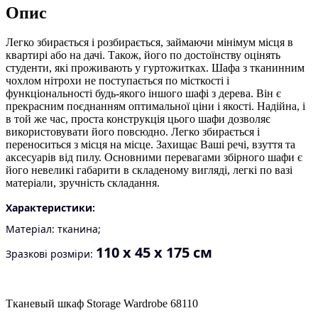
Опис
Легко збирається і розбирається, займаючи мінімум місця в
квартирі або на дачі. Також, його по достоїнству оцінять
студенти, які проживають у гуртожитках. Шафа з тканинним
чохлом нітрохи не поступається по місткості і
функціональності будь-якого іншого шафі з дерева. Він є
прекрасним поєднанням оптимальної ціни і якості. Надійна, і
в той же час, проста конструкція цього шафи дозволяє
використовувати його повсюдно. Легко збирається і
переноситься з місця на місце. Захищає Ваші речі, взуття та
аксесуарів від пилу. Основними перевагами збірного шафи є
його невеликі габарити в складеному вигляді, легкі по вазі
матеріали, зручність складання.
Характеристики:
Матеріал: тканина;
110 х 45 х 175 см
Зразкові розміри:
Тканевый шкаф Storage Wardrobe 68110