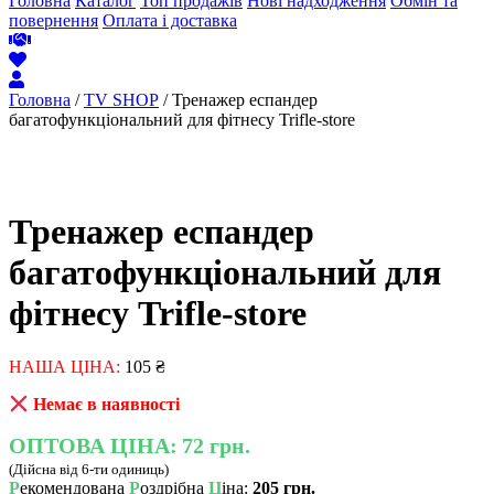
Головна
Каталог
Топ продажів
Нові надходження
Обмін та
повернення
Оплата і доставка
Головна
/
TV SHOP
/ Тренажер еспандер
багатофункціональний для фітнесу Trifle-store
Тренажер еспандер
багатофункціональний для
фітнесу Trifle-store
НАША ЦІНА:
105
₴
Немає в наявності
ОПТОВА ЦІНА:
72 грн.
(Дійсна від 6-ти одиниць)
Р
екомендована
Р
оздрібна
Ц
іна:
205 грн.