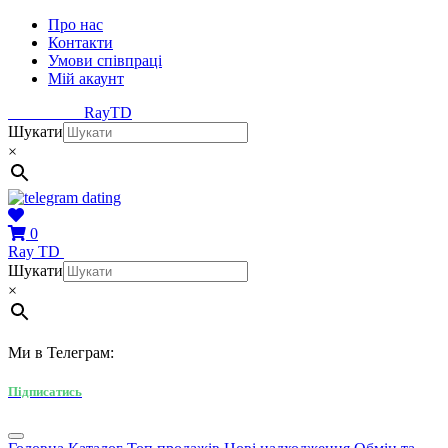
Про нас
Контакти
Умови співпраці
Мій акаунт
Ray
TD
Шукати
×
0
Ray
TD
Шукати
×
Ми в Телеграм:
Підписатись