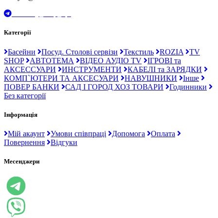
t.me/Ray_drop_opt
Категорії
Басейни
Посуд. Столові сервізи
Текстиль
ROZIA
TV
SHOP
АВТОТЕМА
ВІДЕО АУДІО TV
ІГРОВІ та
АКСЕССУАРИ
ИНСТРУМЕНТИ
КАБЕЛІ та ЗАРЯДКИ
КОМП`ЮТЕРИ ТА АКСЕСУАРИ
НАВУШНИКИ
Інше
ПОВЕР БАНКИ
САД І ГОРОД ХОЗ ТОВАРИ
Годинники
Без категорії
Інформація
Мій акаунт
Умови співпраці
Допомога
Оплата
Повернення
Відгуки
Месенджери