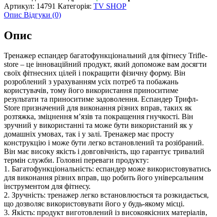
Артикул:
14791
Категорія:
TV SHOP
Опис
Відгуки (0)
Опис
Тренажер еспандер багатофункціональний для фітнесу Trifle-
store – це інноваційний продукт, який допоможе вам досягти
своїх фітнесних цілей і покращити фізичну форму. Він
розроблений з урахуванням усіх потреб та побажань
користувачів, тому його використання приноситиме
результати та приноситиме задоволення. Еспандер Трифл-
Store призначений для виконання різних вправ, таких як
розтяжка, зміцнення м’язів та покращення гнучкості. Він
зручний у використанні та може бути використаний як у
домашніх умовах, так і у залі. Тренажер має просту
конструкцію і може бути легко встановлений та розібраний.
Він має високу якість і довговічність, що гарантує тривалий
термін служби. Головні переваги продукту:
1. Багатофункціональність: еспандер може використовуватись
для виконання різних вправ, що робить його універсальним
інструментом для фітнесу.
2. Зручність: тренажер легко встановлюється та розкидається,
що дозволяє використовувати його у будь-якому місці.
3. Якість: продукт виготовлений із високоякісних матеріалів,