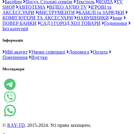
Басейни
Посуд. Столові сервізи
Текстиль
ROZIA
TV
SHOP
АВТОТЕМА
ВІДЕО АУДІО TV
ІГРОВІ та
АКСЕССУАРИ
ИНСТРУМЕНТИ
КАБЕЛІ та ЗАРЯДКИ
КОМП`ЮТЕРИ ТА АКСЕСУАРИ
НАВУШНИКИ
Інше
ПОВЕР БАНКИ
САД І ГОРОД ХОЗ ТОВАРИ
Годинники
Без категорії
Інформація
Мій акаунт
Умови співпраці
Допомога
Оплата
Повернення
Відгуки
Месенджери
©
RAY-TD
. 2015-2024. Усі права захищено.