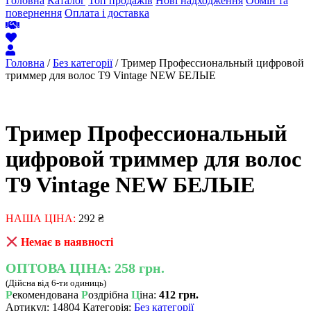
Головна
Каталог
Топ продажів
Нові надходження
Обмін та
повернення
Оплата і доставка
Головна
/
Без категорії
/ Тример Профессиональный цифровой
триммер для волос T9 Vintage NEW БЕЛЫЕ
Тример Профессиональный
цифровой триммер для волос
T9 Vintage NEW БЕЛЫЕ
НАША ЦІНА:
292
₴
Немає в наявності
ОПТОВА ЦІНА:
258 грн.
(Дійсна від 6-ти одиниць)
Р
екомендована
Р
оздрібна
Ц
іна:
412 грн.
Артикул:
14804
Категорія:
Без категорії