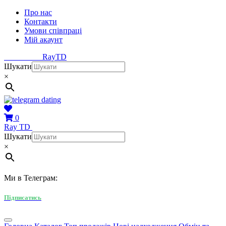
Про нас
Контакти
Умови співпраці
Мій акаунт
Ray
TD
Шукати
×
0
Ray
TD
Шукати
×
Ми в Телеграм:
Підписатись