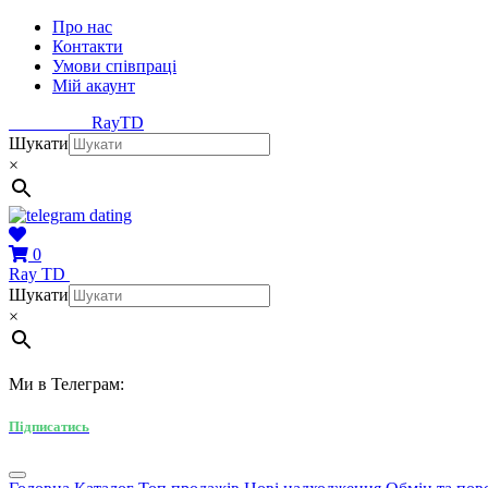
Про нас
Контакти
Умови співпраці
Мій акаунт
Ray
TD
Шукати
×
0
Ray
TD
Шукати
×
Ми в Телеграм:
Підписатись