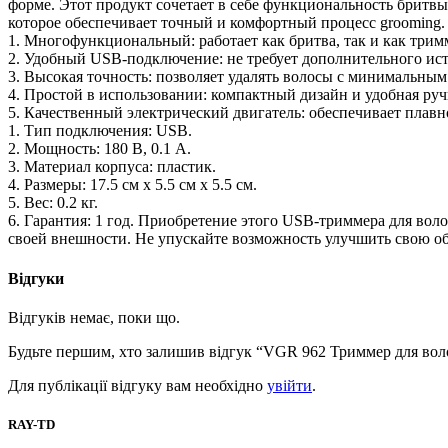
форме. Этот продукт сочетает в себе функциональность бритвы
которое обеспечивает точный и комфортный процесс grooming. О
1. Многофункциональный: работает как бритва, так и как трим
2. Удобный USB-подключение: не требует дополнительного ис
3. Высокая точность: позволяет удалять волосы с минимальным
4. Простой в использовании: компактный дизайн и удобная ру
5. Качественный электрический двигатель: обеспечивает плавн
1. Тип подключения: USB.
2. Мощность: 180 В, 0.1 А.
3. Материал корпуса: пластик.
4. Размеры: 17.5 см x 5.5 см x 5.5 см.
5. Вес: 0.2 кг.
6. Гарантия: 1 год. Приобретение этого USB-триммера для вол
своей внешности. Не упускайте возможность улучшить свою о
Відгуки
Відгуків немає, поки що.
Будьте першим, хто залишив відгук “VGR 962 Триммер для вол
Для публікації відгуку вам необхідно
увійти
.
RAY-TD