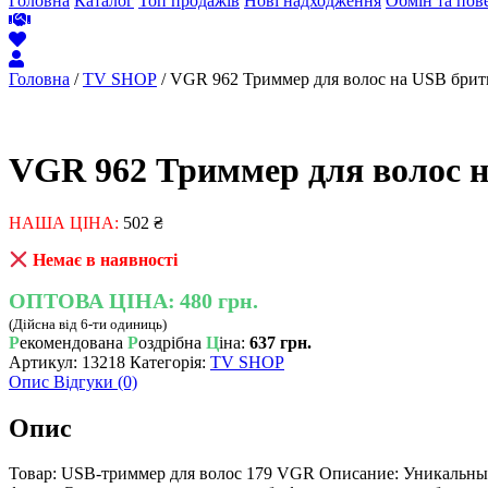
Головна
Каталог
Топ продажів
Нові надходження
Обмін та пов
Головна
/
TV SHOP
/ VGR 962 Триммер для волос на USB брит
VGR 962 Триммер для волос 
НАША ЦІНА:
502
₴
Немає в наявності
ОПТОВА ЦІНА:
480 грн.
(Дійсна від 6-ти одиниць)
Р
екомендована
Р
оздрібна
Ц
іна:
637 грн.
Артикул:
13218
Категорія:
TV SHOP
Опис
Відгуки (0)
Опис
Товар: USB-триммер для волос 179 VGR Описание: Уникальны