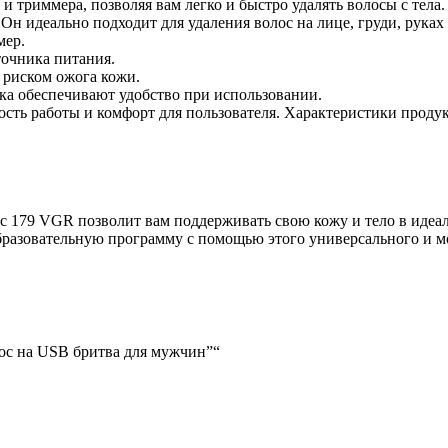
 и триммера, позволяя вам легко и быстро удалять волосы с тел
н идеально подходит для удаления волос на лице, груди, руках 
мер.
точника питания.
 риском ожога кожи.
чка обеспечивают удобство при использовании.
ость работы и комфорт для пользователя. Характеристики продук
ос 179 VGR позволит вам поддерживать свою кожу и тело в идеал
бразовательную программу с помощью этого универсального и 
ос на USB бритва для мужчин”“