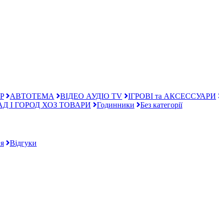
P
АВТОТЕМА
ВІДЕО АУДІО TV
ІГРОВІ та АКСЕССУАРИ
АД І ГОРОД ХОЗ ТОВАРИ
Годинники
Без категорії
я
Відгуки