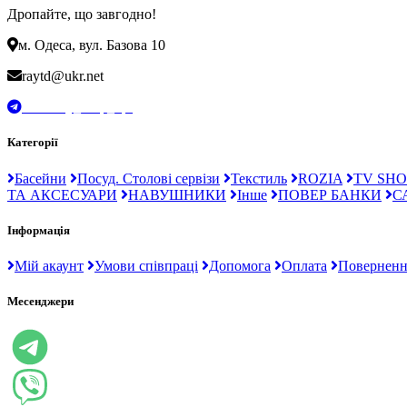
Дропайте, що завгодно!
м. Одеса, вул. Базова 10
raytd@ukr.net
t.me/Ray_drop_opt
Категорії
Басейни
Посуд. Столові сервізи
Текстиль
ROZIA
TV SHO
ТА АКСЕСУАРИ
НАВУШНИКИ
Інше
ПОВЕР БАНКИ
С
Інформація
Мій акаунт
Умови співпраці
Допомога
Оплата
Поверненн
Месенджери