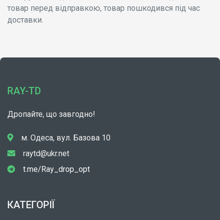
товар перед відправкою, товар пошкодився під час
доставки.
RAY-TD
Дропайте, що завгодно!
м. Одеса, вул. Базова 10
raytd@ukr.net
t.me/Ray_drop_opt
КАТЕГОРІЇ