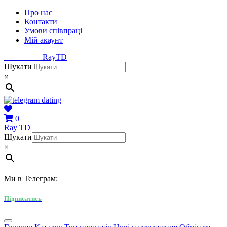
Про нас
Контакти
Умови співпраці
Мій акаунт
Ray
TD
Шукати
×
0
Ray
TD
Шукати
×
Ми в Телеграм:
Підписатись