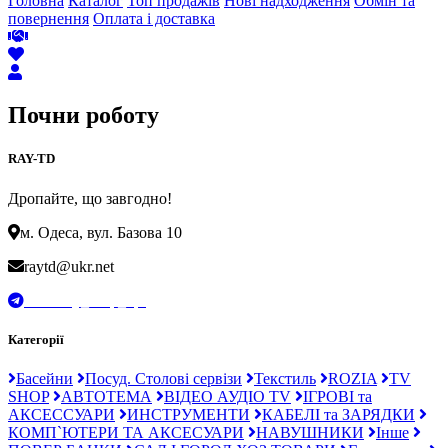
Головна
Каталог
Топ продажів
Нові надходження
Обмін та
повернення
Оплата і доставка
Почни роботу
RAY-TD
Дропайте, що завгодно!
м. Одеса, вул. Базова 10
raytd@ukr.net
t.me/Ray_drop_opt
Категорії
Басейни
Посуд. Столові сервізи
Текстиль
ROZIA
TV
SHOP
АВТОТЕМА
ВІДЕО АУДІО TV
ІГРОВІ та
АКСЕССУАРИ
ИНСТРУМЕНТИ
КАБЕЛІ та ЗАРЯДКИ
КОМП`ЮТЕРИ ТА АКСЕСУАРИ
НАВУШНИКИ
Інше