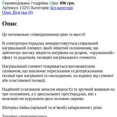
Р
екомендована
Р
оздрібна
Ц
іна:
696 грн.
Артикул:
15251
Категорія:
Без категорії
Опис
Відгуки (0)
Опис
Це оптимальне співвідношення ціни та якості!
В електропростирадлах використовується спіральний
нагрівальний елемент, який обвитий склонинням, що
забезпечує високу міцність нагрівача на розрив, «пружинний»
ефект та додаткову ізоляцію нагрівального елемента.
Нагрівальний елемент покривається високоякісним
силіконом, що виключає пересихання та розтріскування
ізоляції при нагріванні та охолодженні, на відміну від гумової
або пластикової ізоляції.
Надійний (з великим запасом міцності) та зручний вимикач на
три положення, а у двоспальних простирадлах, він з
можливістю керування двох половин окремо.
Матеріал байка (щільний та м’який) забарвлення є різні.
Технічні характеристики