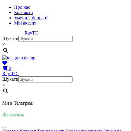
Про нас
Контакти
Умови співпраці
Мій акаунт
Ray
TD
Шукати
×
0
Ray
TD
Шукати
×
Ми в Телеграм:
Підписатись