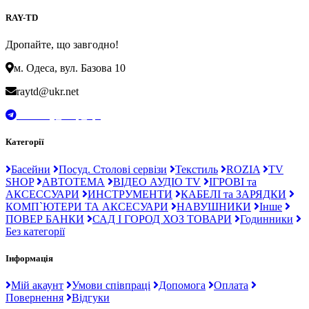
RAY-TD
Дропайте, що завгодно!
м. Одеса, вул. Базова 10
raytd@ukr.net
t.me/Ray_drop_opt
Категорії
Басейни
Посуд. Столові сервізи
Текстиль
ROZIA
TV
SHOP
АВТОТЕМА
ВІДЕО АУДІО TV
ІГРОВІ та
АКСЕССУАРИ
ИНСТРУМЕНТИ
КАБЕЛІ та ЗАРЯДКИ
КОМП`ЮТЕРИ ТА АКСЕСУАРИ
НАВУШНИКИ
Інше
ПОВЕР БАНКИ
САД І ГОРОД ХОЗ ТОВАРИ
Годинники
Без категорії
Інформація
Мій акаунт
Умови співпраці
Допомога
Оплата
Повернення
Відгуки