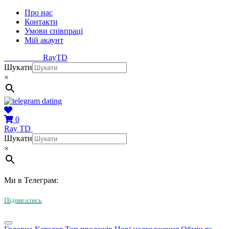
Про нас
Контакти
Умови співпраці
Мій акаунт
Ray
TD
Шукати
×
0
Ray
TD
Шукати
×
Ми в Телеграм:
Підписатись