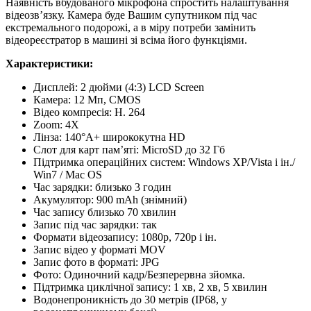
Наявність вбудованого мікрофона спростить налаштування
відеозв’язку. Камера буде Вашим супутником під час
екстремального подорожі, а в міру потреби замінить
відеореєстратор в машині зі всіма його функціями.
Характеристики:
Дисплей: 2 дюйми (4:3) LCD Screen
Камера: 12 Мп, CMOS
Відео компресія: H. 264
Zoom: 4X
Лінза: 140°A+ ширококутна HD
Слот для карт пам’яті: MicroSD до 32 Гб
Підтримка операційних систем: Windows XP/Vista і ін./
Win7 / Mac OS
Час зарядки: близько 3 годин
Акумулятор: 900 mAh (знімний)
Час запису близько 70 хвилин
Запис під час зарядки: так
Формати відеозапису: 1080p, 720p і ін.
Запис відео у форматі MOV
Запис фото в форматі: JPG
Фото: Одиночний кадр/Безперервна зйомка.
Підтримка циклічної запису: 1 хв, 2 хв, 5 хвилин
Водонепроникність до 30 метрів (IP68, у