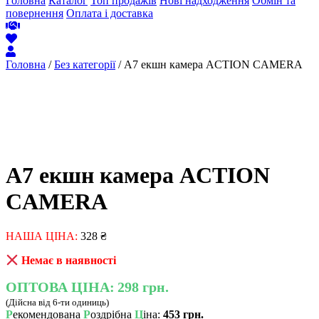
Головна
Каталог
Топ продажів
Нові надходження
Обмін та
повернення
Оплата і доставка
Головна
/
Без категорії
/ A7 екшн камера ACTION CAMERA
A7 екшн камера ACTION
CAMERA
НАША ЦІНА:
328
₴
Немає в наявності
ОПТОВА ЦІНА:
298 грн.
(Дійсна від 6-ти одиниць)
Р
екомендована
Р
оздрібна
Ц
іна:
453 грн.