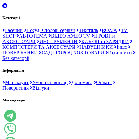
t.me/Ray_drop_opt
Категорії
Басейни
Посуд. Столові сервізи
Текстиль
ROZIA
TV
SHOP
АВТОТЕМА
ВІДЕО АУДІО TV
ІГРОВІ та
АКСЕССУАРИ
ИНСТРУМЕНТИ
КАБЕЛІ та ЗАРЯДКИ
КОМП`ЮТЕРИ ТА АКСЕСУАРИ
НАВУШНИКИ
Інше
ПОВЕР БАНКИ
САД І ГОРОД ХОЗ ТОВАРИ
Годинники
Без категорії
Інформація
Мій акаунт
Умови співпраці
Допомога
Оплата
Повернення
Відгуки
Месенджери