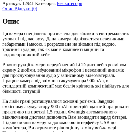
Артикул:
12941
Категорія:
Без категорії
Опис
Відгуки (0)
Опис
Ця камера спеціально призначена для зйомки в екстремальних
умовах і під час руху. Дана камера відрізняється невеликими
габаритами і масою, і розрахована на зйомки під водою,
трясіння і ударів, так як має в комплекті міцний та
водонепроникний кейс.
В конструкції камери передбачений LCD дисплей з розміром
екрану 2 дюйми, вбудований мікрофон і невеликий динамік
для прослуховування аудіо у записаному відеоматеріалі.
Працює камера від знімного акумулятора 900mAh, в
стандартній комплектації має безліч кріплень які підійдуть для
більшості ситуацій.
На лівій грані розташувалися основні роз’єми. Завдяки
ємкісному акумулятору 900 mAh пристрій здатний працювати
практично на протязі 1,5 годин. Функція автоматичного
відключення дисплея дозволить Вам заощадити заряд батареї.
Підключивши камеру за допомогою інтерфейсу USB до
комп’ютера, Ви отримаєте рівноцінну заміну веб-камері.