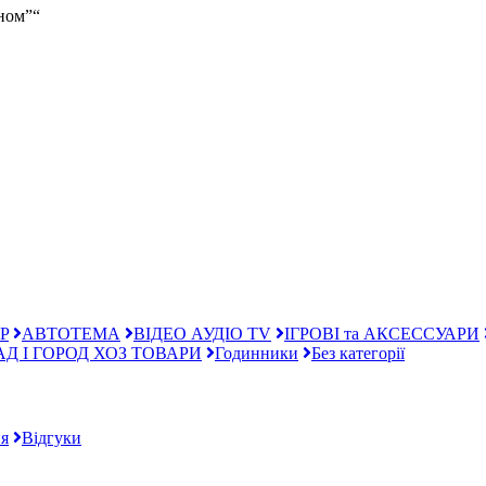
ном”“
P
АВТОТЕМА
ВІДЕО АУДІО TV
ІГРОВІ та АКСЕССУАРИ
АД І ГОРОД ХОЗ ТОВАРИ
Годинники
Без категорії
я
Відгуки