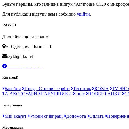
Будьте першим, хто залишив відгук “Air mouse С120 с микрофо
Для публікації відгуку вам необхідно
увійти
.
RAY-TD
Дропайте, що завгодно!
м. Одеса, вул. Базова 10
raytd@ukr.net
t.me/Ray_drop_opt
Категорії
Басейни
Посуд. Столові сервізи
Текстиль
ROZIA
TV SHO
ТА АКСЕСУАРИ
НАВУШНИКИ
Інше
ПОВЕР БАНКИ
С
Інформація
Мій акаунт
Умови співпраці
Допомога
Оплата
Поверненн
Месенджери