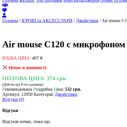
Головна
Каталог
Топ продажів
Нові надходження
Обмін та пов
Головна
/
ІГРОВІ та АКСЕССУАРИ
/
Джойстики
/ Air mouse С
Air mouse С120 с микрофоном
НАША ЦІНА:
407
₴
Немає в наявності
ОПТОВА ЦІНА:
374 грн.
(Дійсна від 6-ти одиниць)
Р
екомендована
Р
оздрібна
Ц
іна:
532 грн.
Артикул:
12950
Категорія:
Джойстики
Відгуки (0)
Відгуки
Відгуків немає, поки що.