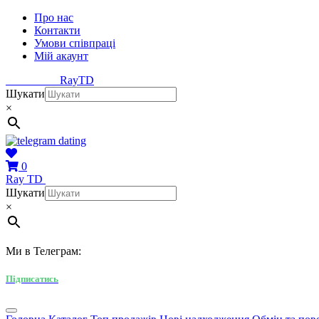
Про нас
Контакти
Умови співпраці
Мій акаунт
Ray
TD
Шукати
×
0
Ray
TD
Шукати
×
Ми в Телеграм:
Підписатись