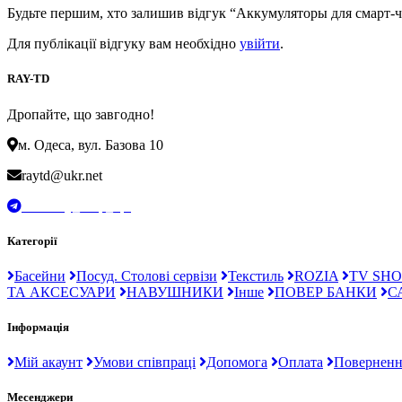
Будьте першим, хто залишив відгук “Аккумуляторы для смарт-
Для публікації відгуку вам необхідно
увійти
.
RAY-TD
Дропайте, що завгодно!
м. Одеса, вул. Базова 10
raytd@ukr.net
t.me/Ray_drop_opt
Категорії
Басейни
Посуд. Столові сервізи
Текстиль
ROZIA
TV SHO
ТА АКСЕСУАРИ
НАВУШНИКИ
Інше
ПОВЕР БАНКИ
С
Інформація
Мій акаунт
Умови співпраці
Допомога
Оплата
Поверненн
Месенджери