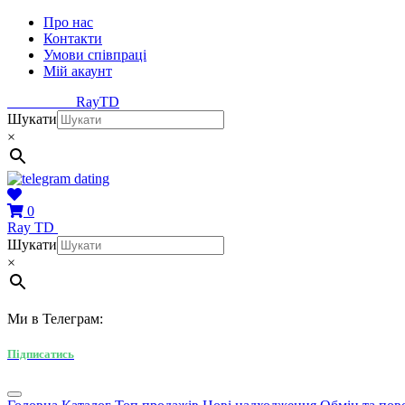
Про нас
Контакти
Умови співпраці
Мій акаунт
Ray
TD
Шукати
×
0
Ray
TD
Шукати
×
Ми в Телеграм:
Підписатись