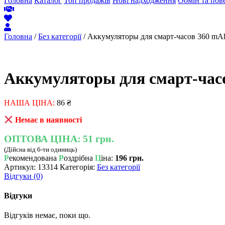
Головна
Каталог
Топ продажів
Нові надходження
Обмін та пов
Головна
/
Без категорії
/ Аккумуляторы для смарт-часов 360 mA
Аккумуляторы для смарт-час
НАША ЦІНА:
86
₴
Немає в наявності
ОПТОВА ЦІНА:
51 грн.
(Дійсна від 6-ти одиниць)
Р
екомендована
Р
оздрібна
Ц
іна:
196 грн.
Артикул:
13314
Категорія:
Без категорії
Відгуки (0)
Відгуки
Відгуків немає, поки що.