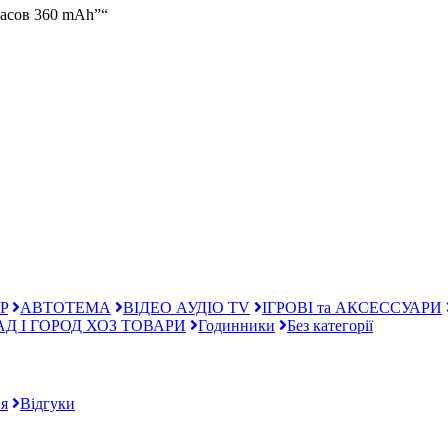
часов 360 mAh”“
P
АВТОТЕМА
ВІДЕО АУДІО TV
ІГРОВІ та АКСЕССУАРИ
АД І ГОРОД ХОЗ ТОВАРИ
Годинники
Без категорії
я
Відгуки