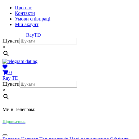
Про нас
Контакти
Умови співпраці
Мій акаунт
Ray
TD
Шукати
×
0
Ray
TD
Шукати
×
Ми в Телеграм:
Підписатись