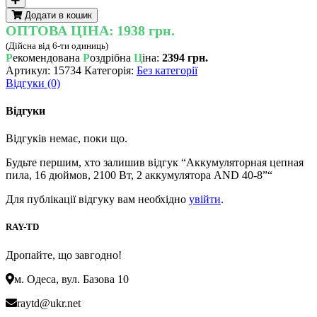
пила,
Додати в кошик
16
ОПТОВА ЦІНА:
1938 грн.
дюймов,
(Дійсна від 6-ти одиниць)
2100
Р
екомендована
Р
оздрібна
Ц
іна:
2394 грн.
Вт,
Артикул:
15734
Категорія:
Без категорії
2
Відгуки (0)
аккумулятора
AND
40-
Відгуки
8
кількість
Відгуків немає, поки що.
Будьте першим, хто залишив відгук “Аккумуляторная цепная
пила, 16 дюймов, 2100 Вт, 2 аккумулятора AND 40-8”“
Для публікації відгуку вам необхідно
увійти
.
RAY-TD
Дропайте, що завгодно!
м. Одеса, вул. Базова 10
raytd@ukr.net