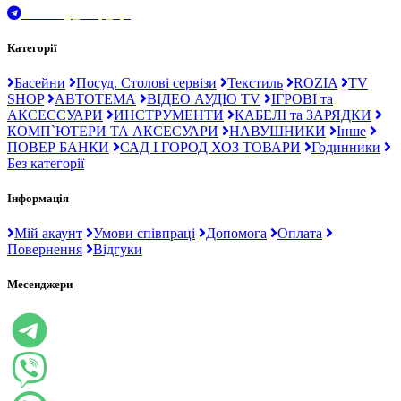
t.me/Ray_drop_opt
Категорії
Басейни
Посуд. Столові сервізи
Текстиль
ROZIA
TV
SHOP
АВТОТЕМА
ВІДЕО АУДІО TV
ІГРОВІ та
АКСЕССУАРИ
ИНСТРУМЕНТИ
КАБЕЛІ та ЗАРЯДКИ
КОМП`ЮТЕРИ ТА АКСЕСУАРИ
НАВУШНИКИ
Інше
ПОВЕР БАНКИ
САД І ГОРОД ХОЗ ТОВАРИ
Годинники
Без категорії
Інформація
Мій акаунт
Умови співпраці
Допомога
Оплата
Повернення
Відгуки
Месенджери