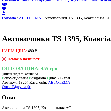
Головна
Каталог
Топ продажів
Нові надходження
Обмін та пов
Головна
/
АВТОТЕМА
/ Автоколонки TS 1395, Коаксіальна АС
Автоколонки TS 1395, Коаксі
НАША ЦІНА:
480
₴
Немає в наявності
ОПТОВА ЦІНА:
455 грн.
(Дійсна від 6-ти одиниць)
Р
екомендована
Р
оздрібна
Ц
іна:
605 грн.
Артикул:
13267
Категорія:
АВТОТЕМА
Опис
Відгуки (0)
Опис
Автоколонки TS 1395, Коаксиальная АС