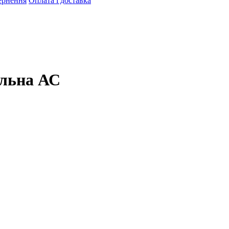
ернення
Оплата і доставка
альна АС