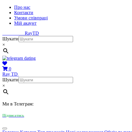
Про нас
Контакти
Умови співпраці
Мій акаунт
Ray
TD
Шукати
×
0
Ray
TD
Шукати
×
Ми в Телеграм:
Підписатись