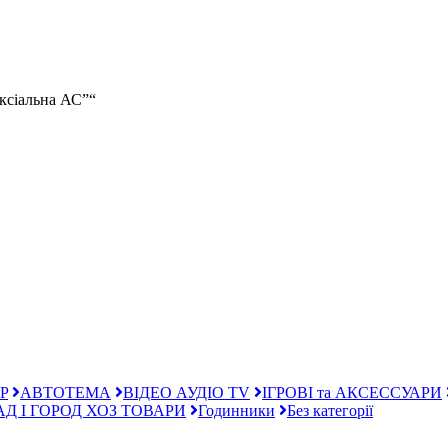
ксіальна АС”“
P
АВТОТЕМА
ВІДЕО АУДІО TV
ІГРОВІ та АКСЕССУАРИ
АД І ГОРОД ХОЗ ТОВАРИ
Годинники
Без категорії