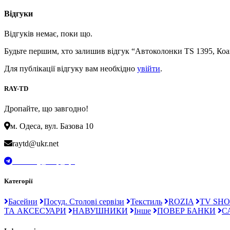
Відгуки
Відгуків немає, поки що.
Будьте першим, хто залишив відгук “Автоколонки TS 1395, Коа
Для публікації відгуку вам необхідно
увійти
.
RAY-TD
Дропайте, що завгодно!
м. Одеса, вул. Базова 10
raytd@ukr.net
t.me/Ray_drop_opt
Категорії
Басейни
Посуд. Столові сервізи
Текстиль
ROZIA
TV SHO
ТА АКСЕСУАРИ
НАВУШНИКИ
Інше
ПОВЕР БАНКИ
С