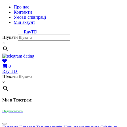
Про нас
Контакти
Умови співпраці
Мій акаунт
Ray
TD
Шукати
×
0
Ray
TD
Шукати
×
Ми в Телеграм:
Підписатись