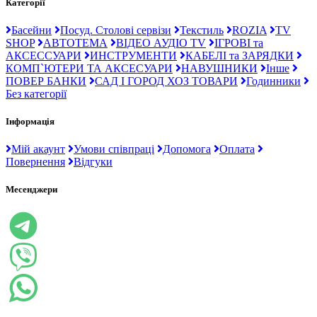
Категорії
Басейни
Посуд. Столові сервізи
Текстиль
ROZIA
TV
SHOP
АВТОТЕМА
ВІДЕО АУДІО TV
ІГРОВІ та
АКСЕССУАРИ
ИНСТРУМЕНТИ
КАБЕЛІ та ЗАРЯДКИ
КОМП`ЮТЕРИ ТА АКСЕСУАРИ
НАВУШНИКИ
Інше
ПОВЕР БАНКИ
САД І ГОРОД ХОЗ ТОВАРИ
Годинники
Без категорії
Інформація
Мій акаунт
Умови співпраці
Допомога
Оплата
Повернення
Відгуки
Месенджери