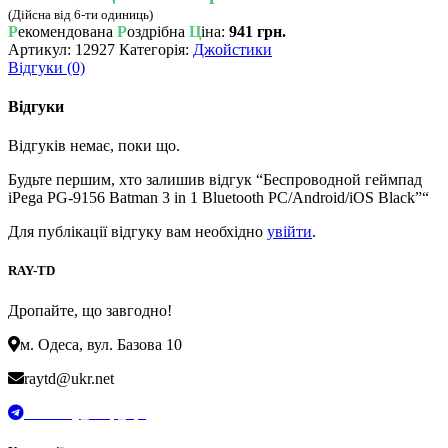
(Дійсна від 6-ти одиниць)
Р
екомендована
Р
оздрібна
Ц
іна:
941 грн.
Артикул:
12927
Категорія:
Джойстики
Відгуки (0)
Відгуки
Відгуків немає, поки що.
Будьте першим, хто залишив відгук “Беспроводной геймпад
iPega PG-9156 Batman 3 in 1 Bluetooth PC/Android/iOS Black”“
Для публікації відгуку вам необхідно
увійти
.
RAY-TD
Дропайте, що завгодно!
м. Одеса, вул. Базова 10
raytd@ukr.net
t.me/Ray_drop_opt