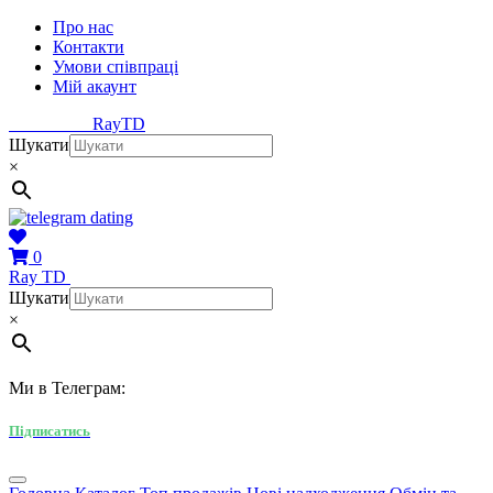
Про нас
Контакти
Умови співпраці
Мій акаунт
Ray
TD
Шукати
×
0
Ray
TD
Шукати
×
Ми в Телеграм:
Підписатись