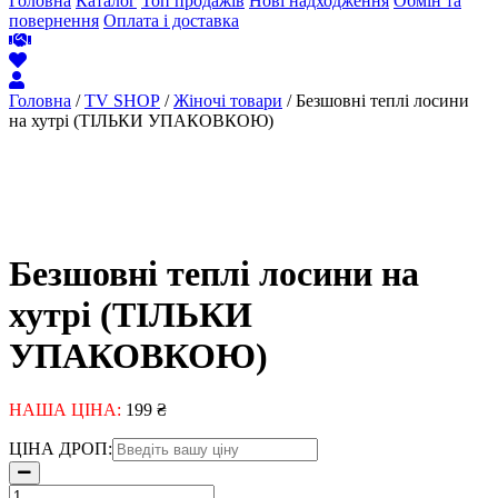
Головна
Каталог
Топ продажів
Нові надходження
Обмін та
повернення
Оплата і доставка
Головна
/
TV SHOP
/
Жіночі товари
/ Безшовні теплі лосини
на хутрі (ТІЛЬКИ УПАКОВКОЮ)
Безшовні теплі лосини на
хутрі (ТІЛЬКИ
УПАКОВКОЮ)
НАША ЦІНА:
199
₴
ЦІНА ДРОП:
Безшовні