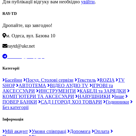
Для публікації відгуку вам необхідно
увійти
.
RAY-TD
Дропайте, що завгодно!
м. Одеса, вул. Базова 10
raytd@ukr.net
t.me/Ray_drop_opt
Категорії
Басейни
Посуд. Столові сервізи
Текстиль
ROZIA
TV
SHOP
АВТОТЕМА
ВІДЕО АУДІО TV
ІГРОВІ та
АКСЕССУАРИ
ИНСТРУМЕНТИ
КАБЕЛІ та ЗАРЯДКИ
КОМП`ЮТЕРИ ТА АКСЕСУАРИ
НАВУШНИКИ
Інше
ПОВЕР БАНКИ
САД І ГОРОД ХОЗ ТОВАРИ
Годинники
Без категорії
Інформація
Мій акаунт
Умови співпраці
Допомога
Оплата