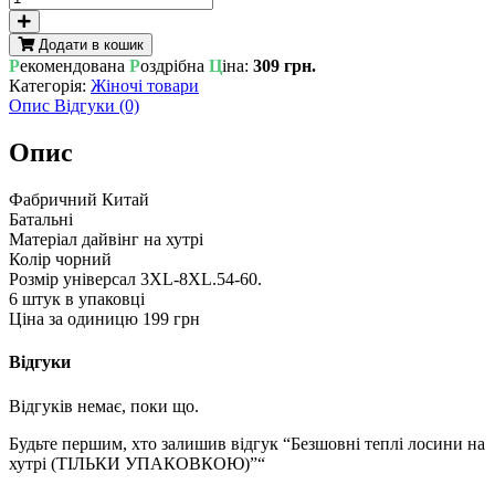
теплі
лосини
Додати в кошик
на
Р
екомендована
Р
оздрібна
Ц
іна:
309 грн.
хутрі
Категорія:
Жіночі товари
(ТІЛЬКИ
Опис
Відгуки (0)
УПАКОВКОЮ)
кількість
Опис
Фабричний Китай
Батальні
Матеріал дайвінг на хутрі
Колір чорний
Розмір універсал 3XL-8XL.54-60.
6 штук в упаковці
Ціна за одиницю 199 грн
Відгуки
Відгуків немає, поки що.
Будьте першим, хто залишив відгук “Безшовні теплі лосини на
хутрі (ТІЛЬКИ УПАКОВКОЮ)”“