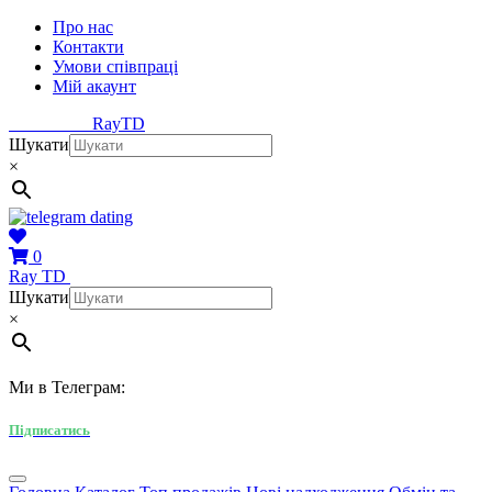
Про нас
Контакти
Умови співпраці
Мій акаунт
Ray
TD
Шукати
×
0
Ray
TD
Шукати
×
Ми в Телеграм:
Підписатись