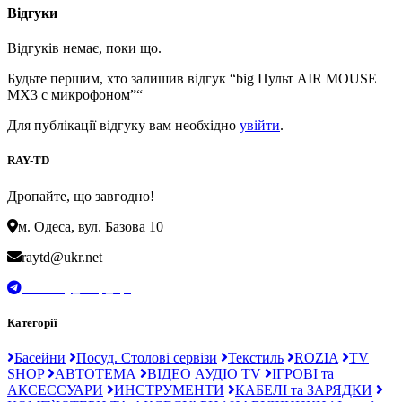
Відгуки
Відгуків немає, поки що.
Будьте першим, хто залишив відгук “big Пульт AIR MOUSE
MX3 с микрофоном”“
Для публікації відгуку вам необхідно
увійти
.
RAY-TD
Дропайте, що завгодно!
м. Одеса, вул. Базова 10
raytd@ukr.net
t.me/Ray_drop_opt
Категорії
Басейни
Посуд. Столові сервізи
Текстиль
ROZIA
TV
SHOP
АВТОТЕМА
ВІДЕО АУДІО TV
ІГРОВІ та
АКСЕССУАРИ
ИНСТРУМЕНТИ
КАБЕЛІ та ЗАРЯДКИ