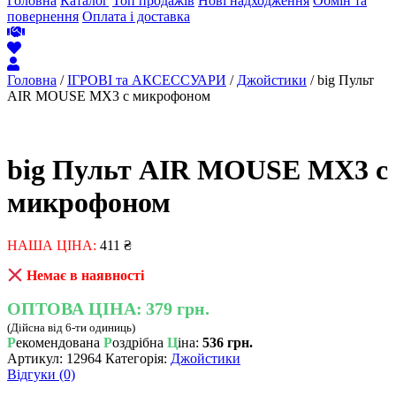
Головна
Каталог
Топ продажів
Нові надходження
Обмін та
повернення
Оплата і доставка
Головна
/
ІГРОВІ та АКСЕССУАРИ
/
Джойстики
/ big Пульт
AIR MOUSE MX3 с микрофоном
big Пульт AIR MOUSE MX3 с
микрофоном
НАША ЦІНА:
411
₴
Немає в наявності
ОПТОВА ЦІНА:
379 грн.
(Дійсна від 6-ти одиниць)
Р
екомендована
Р
оздрібна
Ц
іна:
536 грн.
Артикул:
12964
Категорія:
Джойстики
Відгуки (0)