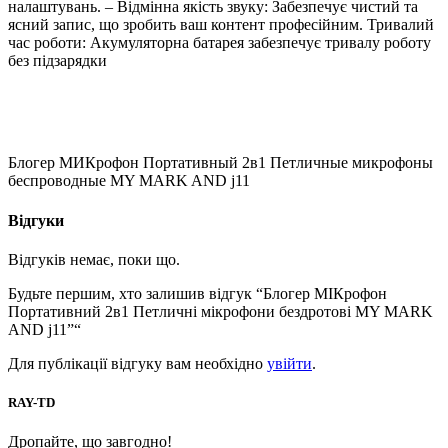
налаштувань. – Відмінна якість звуку: Забезпечує чистий та
ясний запис, що зробить ваш контент професійним. Тривалий
час роботи: Акумуляторна батарея забезпечує тривалу роботу
без підзарядки
Блогер МИКрофон Портативный 2в1 Петличные микрофоны
беспроводные MY MARK AND j11
Відгуки
Відгуків немає, поки що.
Будьте першим, хто залишив відгук “Блогер МІКрофон
Портативний 2в1 Петличні мікрофони бездротові MY MARK
AND j11”“
Для публікації відгуку вам необхідно
увійти
.
RAY-TD
Дропайте, що завгодно!