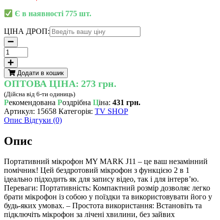
Є в наявності 775 шт.
ЦІНА ДРОП:
Блогер
МІКрофон
Портативний
Додати в кошик
2в1
ОПТОВА ЦІНА:
273 грн.
Петличні
(Дійсна від 6-ти одиниць)
мікрофони
Р
екомендована
Р
оздрібна
Ц
іна:
431 грн.
бездротові
Артикул:
15658
Категорія:
TV SHOP
MY
Опис
Відгуки (0)
MARK
AND
Опис
j11
кількість
Портативний мікрофон MY MARK J11 – це ваш незамінний
помічник! Цей бездротовий мікрофон з функцією 2 в 1
ідеально підходить як для запису відео, так і для інтерв’ю.
Переваги: ​​Портативність: Компактний розмір дозволяє легко
брати мікрофон із собою у поїздки та використовувати його у
будь-яких умовах. – Простота використання: Встановіть та
підключіть мікрофон за лічені хвилини, без зайвих