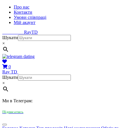
Про нас
Контакти
Умови співпраці
Мій акаунт
Ray
TD
Шукати
×
0
Ray
TD
Шукати
×
Ми в Телеграм:
Підписатись