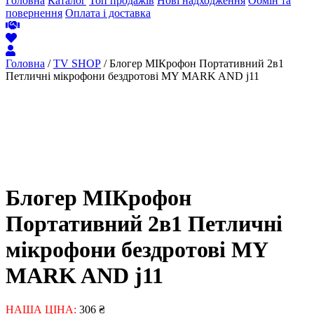
Головна
Каталог
Топ продажів
Нові надходження
Обмін та
повернення
Оплата і доставка
Головна
/
TV SHOP
/ Блогер МІКрофон Портативний 2в1
Петличні мікрофони бездротові MY MARK AND j11
Блогер МІКрофон
Портативний 2в1 Петличні
мікрофони бездротові MY
MARK AND j11
НАША ЦІНА:
306
₴