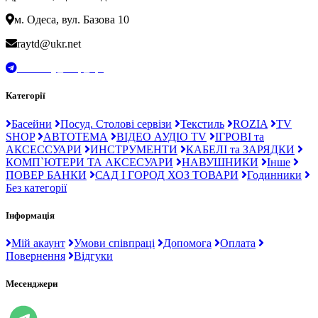
м. Одеса, вул. Базова 10
raytd@ukr.net
t.me/Ray_drop_opt
Категорії
Басейни
Посуд. Столові сервізи
Текстиль
ROZIA
TV
SHOP
АВТОТЕМА
ВІДЕО АУДІО TV
ІГРОВІ та
АКСЕССУАРИ
ИНСТРУМЕНТИ
КАБЕЛІ та ЗАРЯДКИ
КОМП`ЮТЕРИ ТА АКСЕСУАРИ
НАВУШНИКИ
Інше
ПОВЕР БАНКИ
САД І ГОРОД ХОЗ ТОВАРИ
Годинники
Без категорії
Інформація
Мій акаунт
Умови співпраці
Допомога
Оплата
Повернення
Відгуки
Месенджери