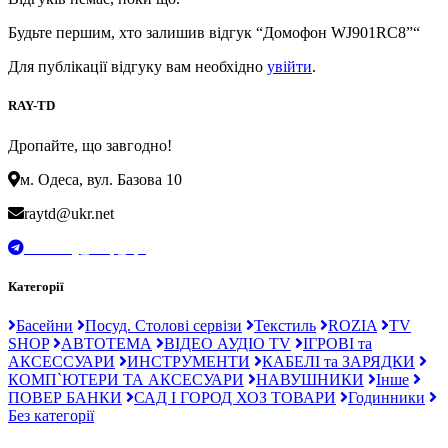
Будьте першим, хто залишив відгук “Домофон WJ901RC8”“
Для публікації відгуку вам необхідно
увійти
.
RAY-TD
Дропайте, що завгодно!
м. Одеса, вул. Базова 10
raytd@ukr.net
t.me/Ray_drop_opt
Категорії
Басейни
Посуд. Столові сервізи
Текстиль
ROZIA
TV
SHOP
АВТОТЕМА
ВІДЕО АУДІО TV
ІГРОВІ та
АКСЕССУАРИ
ИНСТРУМЕНТИ
КАБЕЛІ та ЗАРЯДКИ
КОМП`ЮТЕРИ ТА АКСЕСУАРИ
НАВУШНИКИ
Інше
ПОВЕР БАНКИ
САД І ГОРОД ХОЗ ТОВАРИ
Годинники
Без категорії