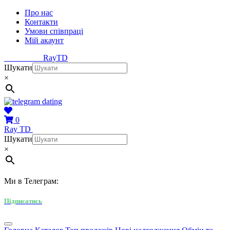
Про нас
Контакти
Умови співпраці
Мій акаунт
Ray
TD
Шукати
×
0
Ray
TD
Шукати
×
Ми в Телеграм:
Підписатись