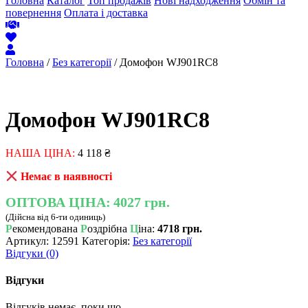
Головна
Каталог
Топ продажів
Нові надходження
Обмін та
повернення
Оплата і доставка
Головна
/
Без категорії
/ Домофон WJ901RC8
Домофон WJ901RC8
НАША ЦІНА:
4 118
₴
Немає в наявності
ОПТОВА ЦІНА:
4027 грн.
(Дійсна від 6-ти одиниць)
Р
екомендована
Р
оздрібна
Ц
іна:
4718 грн.
Артикул:
12591
Категорія:
Без категорії
Відгуки (0)
Відгуки
Відгуків немає, поки що.