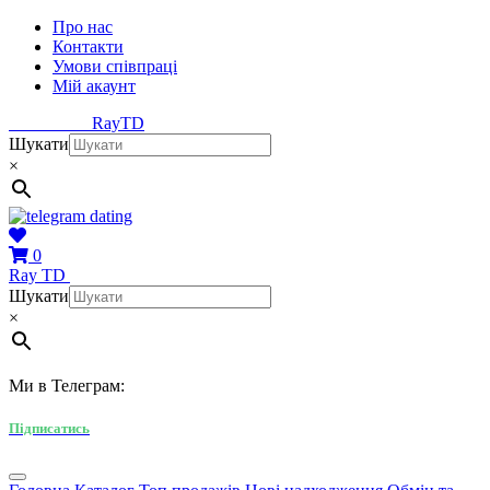
Про нас
Контакти
Умови співпраці
Мій акаунт
Ray
TD
Шукати
×
0
Ray
TD
Шукати
×
Ми в Телеграм:
Підписатись