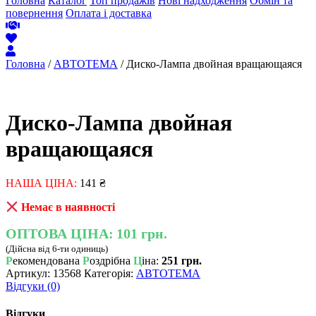
Головна
Каталог
Топ продажів
Нові надходження
Обмін та
повернення
Оплата і доставка
Головна
/
АВТОТЕМА
/ Диско-Лампа двойная вращающаяся
Диско-Лампа двойная
вращающаяся
НАША ЦІНА:
141
₴
Немає в наявності
ОПТОВА ЦІНА:
101 грн.
(Дійсна від 6-ти одиниць)
Р
екомендована
Р
оздрібна
Ц
іна:
251 грн.
Артикул:
13568
Категорія:
АВТОТЕМА
Відгуки (0)
Відгуки