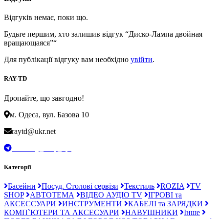
Відгуків немає, поки що.
Будьте першим, хто залишив відгук “Диско-Лампа двойная
вращающаяся”“
Для публікації відгуку вам необхідно
увійти
.
RAY-TD
Дропайте, що завгодно!
м. Одеса, вул. Базова 10
raytd@ukr.net
t.me/Ray_drop_opt
Категорії
Басейни
Посуд. Столові сервізи
Текстиль
ROZIA
TV
SHOP
АВТОТЕМА
ВІДЕО АУДІО TV
ІГРОВІ та
АКСЕССУАРИ
ИНСТРУМЕНТИ
КАБЕЛІ та ЗАРЯДКИ
КОМП`ЮТЕРИ ТА АКСЕСУАРИ
НАВУШНИКИ
Інше