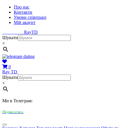
Про нас
Контакти
Умови співпраці
Мій акаунт
Ray
TD
Шукати
×
0
Ray
TD
Шукати
×
Ми в Телеграм:
Підписатись