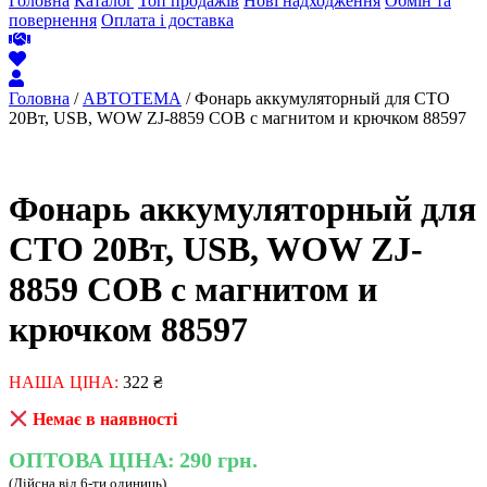
Головна
Каталог
Топ продажів
Нові надходження
Обмін та
повернення
Оплата і доставка
Головна
/
АВТОТЕМА
/ Фонарь аккумуляторный для СТО
20Вт, USB, WOW ZJ-8859 COB с магнитом и крючком 88597
Фонарь аккумуляторный для
СТО 20Вт, USB, WOW ZJ-
8859 COB с магнитом и
крючком 88597
НАША ЦІНА:
322
₴
Немає в наявності
ОПТОВА ЦІНА:
290 грн.
(Дійсна від 6-ти одиниць)