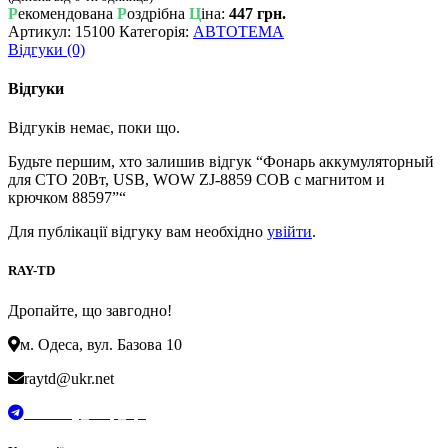
Р
екомендована
Р
оздрібна
Ц
іна:
447 грн.
Артикул:
15100
Категорія:
АВТОТЕМА
Відгуки (0)
Відгуки
Відгуків немає, поки що.
Будьте першим, хто залишив відгук “Фонарь аккумуляторный
для СТО 20Вт, USB, WOW ZJ-8859 COB с магнитом и
крючком 88597”“
Для публікації відгуку вам необхідно
увійти
.
RAY-TD
Дропайте, що завгодно!
м. Одеса, вул. Базова 10
raytd@ukr.net
t.me/Ray_drop_opt