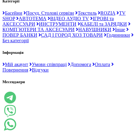
Категорії
Басейни
Посуд. Столові сервізи
Текстиль
ROZIA
TV
SHOP
АВТОТЕМА
ВІДЕО АУДІО TV
ІГРОВІ та
АКСЕССУАРИ
ИНСТРУМЕНТИ
КАБЕЛІ та ЗАРЯДКИ
КОМП`ЮТЕРИ ТА АКСЕСУАРИ
НАВУШНИКИ
Інше
ПОВЕР БАНКИ
САД І ГОРОД ХОЗ ТОВАРИ
Годинники
Без категорії
Інформація
Мій акаунт
Умови співпраці
Допомога
Оплата
Повернення
Відгуки
Месенджери