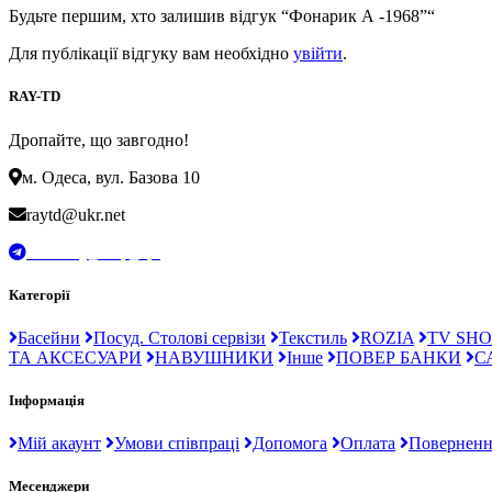
Будьте першим, хто залишив відгук “Фонарик А -1968”“
Для публікації відгуку вам необхідно
увійти
.
RAY-TD
Дропайте, що завгодно!
м. Одеса, вул. Базова 10
raytd@ukr.net
t.me/Ray_drop_opt
Категорії
Басейни
Посуд. Столові сервізи
Текстиль
ROZIA
TV SHO
ТА АКСЕСУАРИ
НАВУШНИКИ
Інше
ПОВЕР БАНКИ
С
Інформація
Мій акаунт
Умови співпраці
Допомога
Оплата
Поверненн
Месенджери