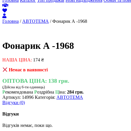
Головна
Каталог
Топ продажів
Нові надходження
Обмін та пов
Головна
/
АВТОТЕМА
/ Фонарик А -1968
Фонарик А -1968
НАША ЦІНА:
174
₴
Немає в наявності
ОПТОВА ЦІНА:
138 грн.
(Дійсна від 6-ти одиниць)
Р
екомендована
Р
оздрібна
Ц
іна:
284 грн.
Артикул:
14996
Категорія:
АВТОТЕМА
Відгуки (0)
Відгуки
Відгуків немає, поки що.