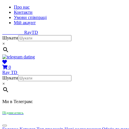
Про нас
Контакти
Умови співпраці
Мій акаунт
Ray
TD
Шукати
×
0
Ray
TD
Шукати
×
Ми в Телеграм:
Підписатись