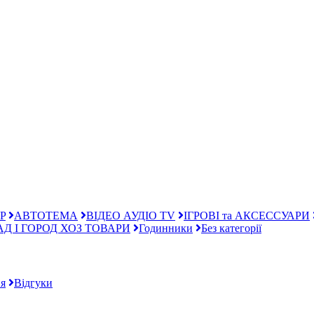
P
АВТОТЕМА
ВІДЕО АУДІО TV
ІГРОВІ та АКСЕССУАРИ
АД І ГОРОД ХОЗ ТОВАРИ
Годинники
Без категорії
я
Відгуки