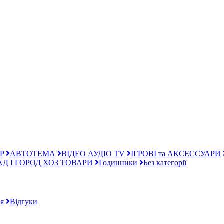
P
АВТОТЕМА
ВІДЕО АУДІО TV
ІГРОВІ та АКСЕССУАРИ
АД І ГОРОД ХОЗ ТОВАРИ
Годинники
Без категорії
я
Відгуки