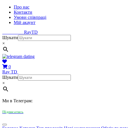
Про нас
Контакти
Умови співпраці
Мій акаунт
Ray
TD
Шукати
×
0
Ray
TD
Шукати
×
Ми в Телеграм:
Підписатись