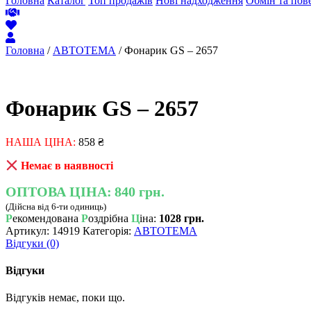
Головна
Каталог
Топ продажів
Нові надходження
Обмін та пов
Головна
/
АВТОТЕМА
/ Фонарик GS – 2657
Фонарик GS – 2657
НАША ЦІНА:
858
₴
Немає в наявності
ОПТОВА ЦІНА:
840 грн.
(Дійсна від 6-ти одиниць)
Р
екомендована
Р
оздрібна
Ц
іна:
1028 грн.
Артикул:
14919
Категорія:
АВТОТЕМА
Відгуки (0)
Відгуки
Відгуків немає, поки що.