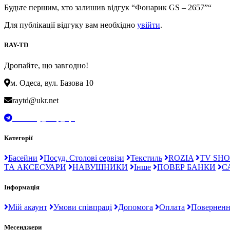
Будьте першим, хто залишив відгук “Фонарик GS – 2657”“
Для публікації відгуку вам необхідно
увійти
.
RAY-TD
Дропайте, що завгодно!
м. Одеса, вул. Базова 10
raytd@ukr.net
t.me/Ray_drop_opt
Категорії
Басейни
Посуд. Столові сервізи
Текстиль
ROZIA
TV SHO
ТА АКСЕСУАРИ
НАВУШНИКИ
Інше
ПОВЕР БАНКИ
С
Інформація
Мій акаунт
Умови співпраці
Допомога
Оплата
Поверненн
Месенджери