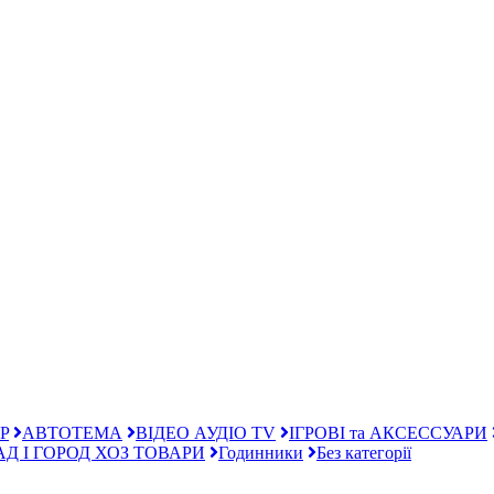
P
АВТОТЕМА
ВІДЕО АУДІО TV
ІГРОВІ та АКСЕССУАРИ
АД І ГОРОД ХОЗ ТОВАРИ
Годинники
Без категорії