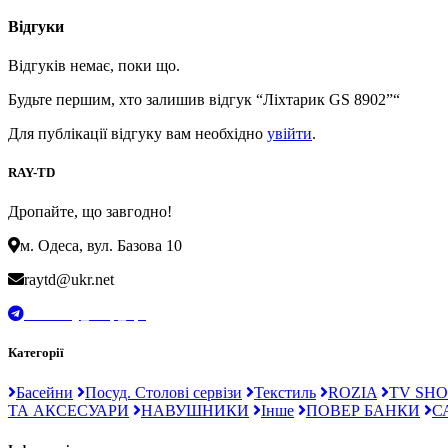
Відгуки
Відгуків немає, поки що.
Будьте першим, хто залишив відгук “Ліхтарик GS 8902”“
Для публікації відгуку вам необхідно
увійти
.
RAY-TD
Дропайте, що завгодно!
м. Одеса, вул. Базова 10
raytd@ukr.net
t.me/Ray_drop_opt
Категорії
Басейни
Посуд. Столові сервізи
Текстиль
ROZIA
TV SHO
ТА АКСЕСУАРИ
НАВУШНИКИ
Інше
ПОВЕР БАНКИ
С