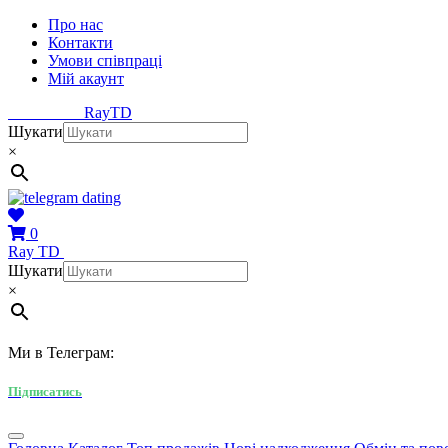
Про нас
Контакти
Умови співпраці
Мій акаунт
Ray
TD
Шукати
×
0
Ray
TD
Шукати
×
Ми в Телеграм:
Підписатись