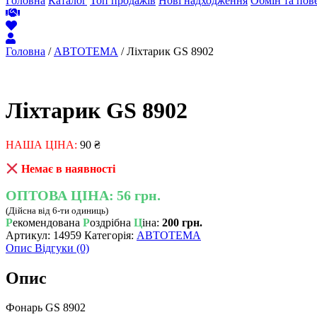
Головна
Каталог
Топ продажів
Нові надходження
Обмін та пов
Головна
/
АВТОТЕМА
/ Ліхтарик GS 8902
Ліхтарик GS 8902
НАША ЦІНА:
90
₴
Немає в наявності
ОПТОВА ЦІНА:
56 грн.
(Дійсна від 6-ти одиниць)
Р
екомендована
Р
оздрібна
Ц
іна:
200 грн.
Артикул:
14959
Категорія:
АВТОТЕМА
Опис
Відгуки (0)
Опис
Фонарь GS 8902