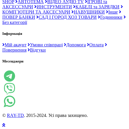
SHOP
АВТОТЕМА
ВІДЕО АУДІО TV
ІГРОВІ та
АКСЕССУАРИ
ИНСТРУМЕНТИ
КАБЕЛІ та ЗАРЯДКИ
КОМП`ЮТЕРИ ТА АКСЕСУАРИ
НАВУШНИКИ
Інше
ПОВЕР БАНКИ
САД І ГОРОД ХОЗ ТОВАРИ
Годинники
Без категорії
Інформація
Мій акаунт
Умови співпраці
Допомога
Оплата
Повернення
Відгуки
Месенджери
©
RAY-TD
. 2015-2024. Усі права захищено.