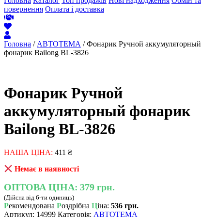
Головна
Каталог
Топ продажів
Нові надходження
Обмін та
повернення
Оплата і доставка
Головна
/
АВТОТЕМА
/ Фонарик Ручной аккумуляторный
фонарик Bailong BL-3826
Фонарик Ручной
аккумуляторный фонарик
Bailong BL-3826
НАША ЦІНА:
411
₴
Немає в наявності
ОПТОВА ЦІНА:
379 грн.
(Дійсна від 6-ти одиниць)
Р
екомендована
Р
оздрібна
Ц
іна:
536 грн.
Артикул:
14999
Категорія:
АВТОТЕМА