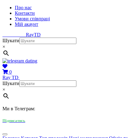
Про нас
Контакти
Умови співпраці
Мій акаунт
Ray
TD
Шукати
×
0
Ray
TD
Шукати
×
Ми в Телеграм:
Підписатись