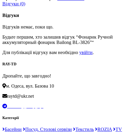
Відгуки (0)
Відгуки
Відгуків немає, поки що.
Будьте першим, хто залишив відгук “Фонарик Ручной
аккумуляторный фонарик Bailong BL-3826”“
Для публікації відгуку вам необхідно
увійти
.
RAY-TD
Дропайте, що завгодно!
м. Одеса, вул. Базова 10
raytd@ukr.net
t.me/Ray_drop_opt
Категорії
Басейни
Посуд. Столові сервізи
Текстиль
ROZIA
TV