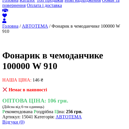
Головна
Каталог
Топ продажів
Нові надходження
Обмін та
повернення
Оплата і доставка
Головна
/
АВТОТЕМА
/ Фонарик в чемоданчике 100000 W
910
Фонарик в чемоданчике
100000 W 910
НАША ЦІНА:
146
₴
Немає в наявності
ОПТОВА ЦІНА:
106 грн.
(Дійсна від 6-ти одиниць)
Р
екомендована
Р
оздрібна
Ц
іна:
256 грн.
Артикул:
15041
Категорія:
АВТОТЕМА
Відгуки (0)