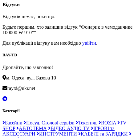
Відгуки
Відгуків немає, поки що.
Будьте першим, хто залишив відгук “Фонарик в чемоданчике
100000 W 910”“
Для публікації відгуку вам необхідно
увійти
.
RAY-TD
Дропайте, що завгодно!
м. Одеса, вул. Базова 10
raytd@ukr.net
t.me/Ray_drop_opt
Категорії
Басейни
Посуд. Столові сервізи
Текстиль
ROZIA
TV
SHOP
АВТОТЕМА
ВІДЕО АУДІО TV
ІГРОВІ та
АКСЕССУАРИ
ИНСТРУМЕНТИ
КАБЕЛІ та ЗАРЯДКИ