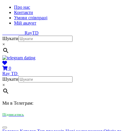
Про нас
Контакти
Умови співпраці
Мій акаунт
Ray
TD
Шукати
×
0
Ray
TD
Шукати
×
Ми в Телеграм:
Підписатись