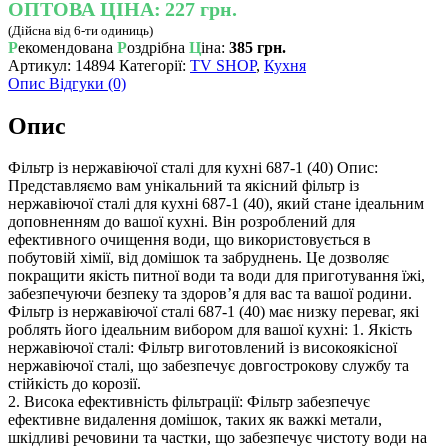
ОПТОВА ЦІНА:
227 грн.
(Дійсна від 6-ти одиниць)
Р
екомендована
Р
оздрібна
Ц
іна:
385 грн.
Артикул:
14894
Категорії:
TV SHOP
,
Кухня
Опис
Відгуки (0)
Опис
Фільтр із нержавіючої сталі для кухні 687-1 (40) Опис:
Представляємо вам унікальний та якісний фільтр із
нержавіючої сталі для кухні 687-1 (40), який стане ідеальним
доповненням до вашої кухні. Він розроблений для
ефективного очищення води, що використовується в
побутовій хімії, від домішок та забруднень. Це дозволяє
покращити якість питної води та води для приготування їжі,
забезпечуючи безпеку та здоров’я для вас та вашої родини.
Фільтр із нержавіючої сталі 687-1 (40) має низку переваг, які
роблять його ідеальним вибором для вашої кухні: 1. Якість
нержавіючої сталі: Фільтр виготовлений із високоякісної
нержавіючої сталі, що забезпечує довгострокову службу та
стійкість до корозії.
2. Висока ефективність фільтрації: Фільтр забезпечує
ефективне видалення домішок, таких як важкі метали,
шкідливі речовини та частки, що забезпечує чистоту води на