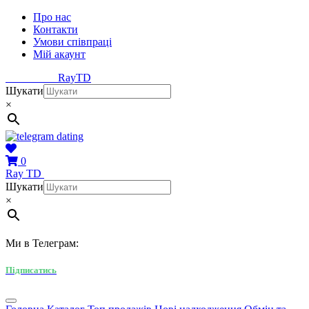
Про нас
Контакти
Умови співпраці
Мій акаунт
Ray
TD
Шукати
×
0
Ray
TD
Шукати
×
Ми в Телеграм:
Підписатись