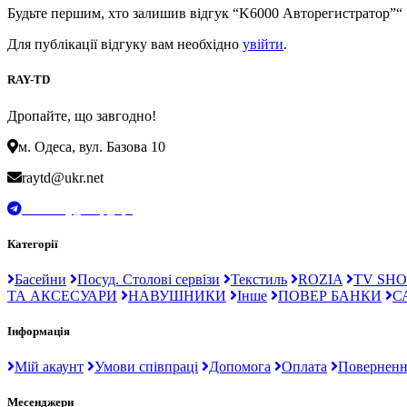
Будьте першим, хто залишив відгук “K6000 Авторегистратор”“
Для публікації відгуку вам необхідно
увійти
.
RAY-TD
Дропайте, що завгодно!
м. Одеса, вул. Базова 10
raytd@ukr.net
t.me/Ray_drop_opt
Категорії
Басейни
Посуд. Столові сервізи
Текстиль
ROZIA
TV SHO
ТА АКСЕСУАРИ
НАВУШНИКИ
Інше
ПОВЕР БАНКИ
С
Інформація
Мій акаунт
Умови співпраці
Допомога
Оплата
Поверненн
Месенджери