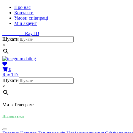
Про нас
Контакти
Умови співпраці
Мій акаунт
Ray
TD
Шукати
×
0
Ray
TD
Шукати
×
Ми в Телеграм:
Підписатись