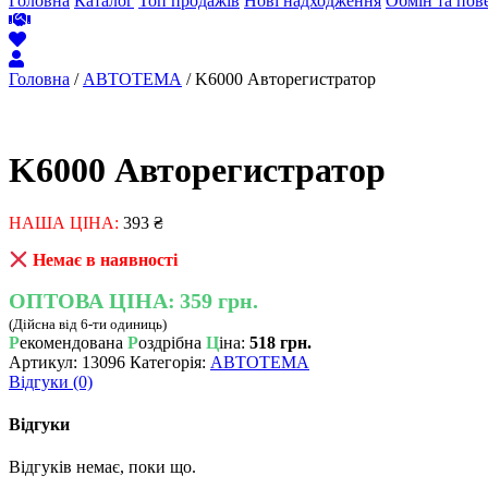
Головна
Каталог
Топ продажів
Нові надходження
Обмін та пов
Головна
/
АВТОТЕМА
/ K6000 Авторегистратор
K6000 Авторегистратор
НАША ЦІНА:
393
₴
Немає в наявності
ОПТОВА ЦІНА:
359 грн.
(Дійсна від 6-ти одиниць)
Р
екомендована
Р
оздрібна
Ц
іна:
518 грн.
Артикул:
13096
Категорія:
АВТОТЕМА
Відгуки (0)
Відгуки
Відгуків немає, поки що.