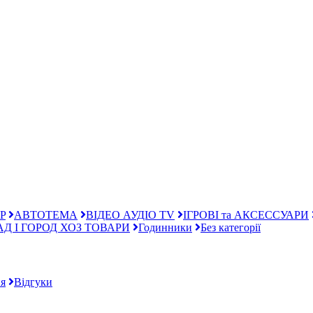
P
АВТОТЕМА
ВІДЕО АУДІО TV
ІГРОВІ та АКСЕССУАРИ
АД І ГОРОД ХОЗ ТОВАРИ
Годинники
Без категорії
я
Відгуки