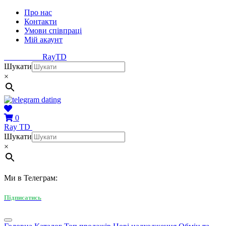
Про нас
Контакти
Умови співпраці
Мій акаунт
Ray
TD
Шукати
×
0
Ray
TD
Шукати
×
Ми в Телеграм:
Підписатись