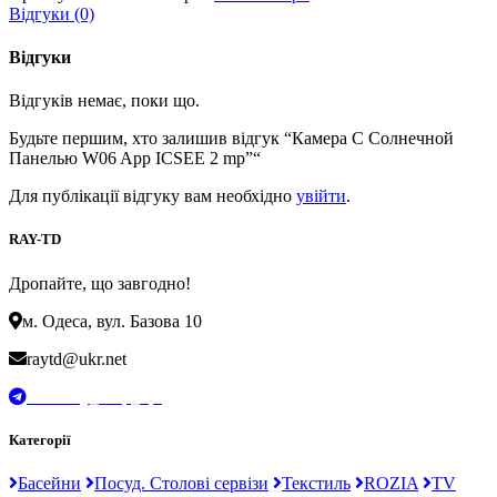
Відгуки (0)
Відгуки
Відгуків немає, поки що.
Будьте першим, хто залишив відгук “Камера С Солнечной
Панелью W06 App ICSEE 2 mp”“
Для публікації відгуку вам необхідно
увійти
.
RAY-TD
Дропайте, що завгодно!
м. Одеса, вул. Базова 10
raytd@ukr.net
t.me/Ray_drop_opt
Категорії
Басейни
Посуд. Столові сервізи
Текстиль
ROZIA
TV