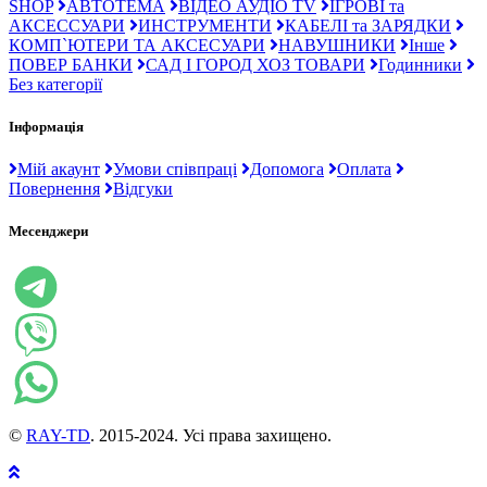
SHOP
АВТОТЕМА
ВІДЕО АУДІО TV
ІГРОВІ та
АКСЕССУАРИ
ИНСТРУМЕНТИ
КАБЕЛІ та ЗАРЯДКИ
КОМП`ЮТЕРИ ТА АКСЕСУАРИ
НАВУШНИКИ
Інше
ПОВЕР БАНКИ
САД І ГОРОД ХОЗ ТОВАРИ
Годинники
Без категорії
Інформація
Мій акаунт
Умови співпраці
Допомога
Оплата
Повернення
Відгуки
Месенджери
©
RAY-TD
. 2015-2024. Усі права захищено.