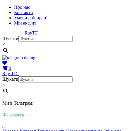
Про нас
Контакти
Умови співпраці
Мій акаунт
Ray
TD
Шукати
×
0
Ray
TD
Шукати
×
Ми в Телеграм:
Підписатись