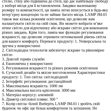
стелю, стіну або підвішена до стелі, що дає найбільшу свободу
у виборі місця для її встановлення. Завдяки маленькому
розміру та компактності, ця лампа легко вписується в будь-яку
інтер’єрну концепцію та не займає багато місця. LAMP JM-01
також має кілька режимів освітлення, що дозволяє вам
налаштувати світло на свій смак. Ви можете вибрати м’яке
нічне світло для відпочинку або яскраве світло для виконання
різних завдань. Крім того, лампа має функцію регулювання
яскравості, що дозволяє отримати оптимальний рівень світла
для вашого комфорту. Переваги продукту: 1. Універсальна та
зручна у використанні
2. Світлодіодна технологія забезпечує яскраве та рівномірне
світло
3. Довгий термін служби
4. Економічна у використанні
5. Регулювання яскравості та різних режимів освітлення
6. Сучасний дизайн та якісне виготовлення Характеристики
продукту: 1. Тип світла: світлодіодний
2. Інтерфейс регулювання: дистанційний
3. Максимальна яскравість: 1000 лм
4. Максимальна висота кріплення: 3000 мм
5. Матеріал корпусу: алюміній
6. Діаметр світлової плями: 360 °
7. Колір світла: білий Виберіть LAMP JM-01 і зробіть свій
будинок чи офіс ще більш комфортним та затишним. Не