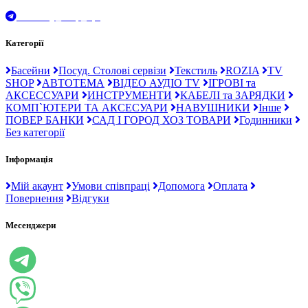
t.me/Ray_drop_opt
Категорії
Басейни
Посуд. Столові сервізи
Текстиль
ROZIA
TV
SHOP
АВТОТЕМА
ВІДЕО АУДІО TV
ІГРОВІ та
АКСЕССУАРИ
ИНСТРУМЕНТИ
КАБЕЛІ та ЗАРЯДКИ
КОМП`ЮТЕРИ ТА АКСЕСУАРИ
НАВУШНИКИ
Інше
ПОВЕР БАНКИ
САД І ГОРОД ХОЗ ТОВАРИ
Годинники
Без категорії
Інформація
Мій акаунт
Умови співпраці
Допомога
Оплата
Повернення
Відгуки
Месенджери