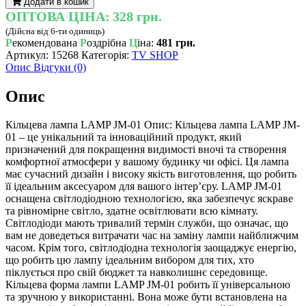
Додати в кошик
JM-
ОПТОВА ЦІНА:
328 грн.
01
(Дійсна від 6-ти одиниць)
кількість
Р
екомендована
Р
оздрібна
Ц
іна:
481 грн.
Артикул:
15268
Категорія:
TV SHOP
Опис
Відгуки (0)
Опис
Кільцева лампа LAMP JM-01 Опис: Кільцева лампа LAMP JM-
01 – це унікальний та інноваційний продукт, який
призначений для покращення видимості вночі та створення
комфортної атмосфери у вашому будинку чи офісі. Ця лампа
має сучасний дизайн і високу якість виготовлення, що робить
її ідеальним аксесуаром для вашого інтер’єру. LAMP JM-01
оснащена світлодіодною технологією, яка забезпечує яскраве
та рівномірне світло, здатне освітлювати всю кімнату.
Світлодіоди мають тривалий термін служби, що означає, що
вам не доведеться витрачати час на заміну лампи найближчим
часом. Крім того, світлодіодна технологія заощаджує енергію,
що робить цю лампу ідеальним вибором для тих, хто
піклується про свій бюджет та навколишнє середовище.
Кільцева форма лампи LAMP JM-01 робить її універсальною
та зручною у використанні. Вона може бути встановлена ​​на