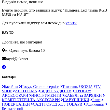
Відгуків немає, поки що.
Будьте першим, хто залишив відгук “Кільцева Led лампа RGB
MJ36 см HA-8”“
Для публікації відгуку вам необхідно
увійти
.
RAY-TD
Дропайте, що завгодно!
м. Одеса, вул. Базова 10
raytd@ukr.net
t.me/Ray_drop_opt
Категорії
Басейни
Посуд. Столові сервізи
Текстиль
ROZIA
TV
SHOP
АВТОТЕМА
ВІДЕО АУДІО TV
ІГРОВІ та
АКСЕССУАРИ
ИНСТРУМЕНТИ
КАБЕЛІ та ЗАРЯДКИ
КОМП`ЮТЕРИ ТА АКСЕСУАРИ
НАВУШНИКИ
Інше
ПОВЕР БАНКИ
САД І ГОРОД ХОЗ ТОВАРИ
Годинники
Без категорії