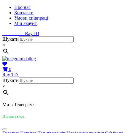
Про нас
Контакти
Умови співпраці
Мій акаунт
Ray
TD
Шукати
×
0
Ray
TD
Шукати
×
Ми в Телеграм:
Підписатись