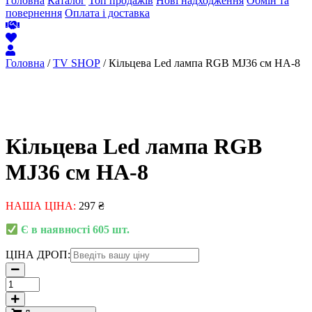
Головна
Каталог
Топ продажів
Нові надходження
Обмін та
повернення
Оплата і доставка
Головна
/
TV SHOP
/ Кільцева Led лампа RGB MJ36 см HA-8
Кільцева Led лампа RGB
MJ36 см HA-8
НАША ЦІНА:
297
₴
Є в наявності 605 шт.
ЦІНА ДРОП:
Кільцева
Led
лампа