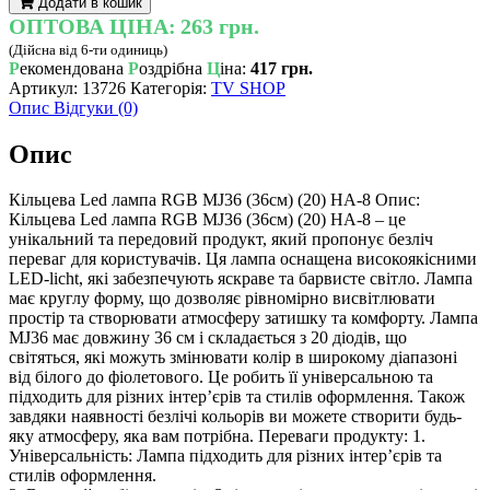
Додати в кошик
RGB
ОПТОВА ЦІНА:
263 грн.
MJ36
(Дійсна від 6-ти одиниць)
см
Р
екомендована
Р
оздрібна
Ц
іна:
417 грн.
HA-
Артикул:
13726
Категорія:
TV SHOP
8
Опис
Відгуки (0)
кількість
Опис
Кільцева Led лампа RGB MJ36 (36см) (20) HA-8 Опис:
Кільцева Led лампа RGB MJ36 (36см) (20) HA-8 – це
унікальний та передовий продукт, який пропонує безліч
переваг для користувачів. Ця лампа оснащена високоякісними
LED-licht, які забезпечують яскраве та барвисте світло. Лампа
має круглу форму, що дозволяє рівномірно висвітлювати
простір та створювати атмосферу затишку та комфорту. Лампа
MJ36 має довжину 36 см і складається з 20 діодів, що
світяться, які можуть змінювати колір в широкому діапазоні
від білого до фіолетового. Це робить її універсальною та
підходить для різних інтер’єрів та стилів оформлення. Також
завдяки наявності безлічі кольорів ви можете створити будь-
яку атмосферу, яка вам потрібна. Переваги продукту: 1.
Універсальність: Лампа підходить для різних інтер’єрів та
стилів оформлення.