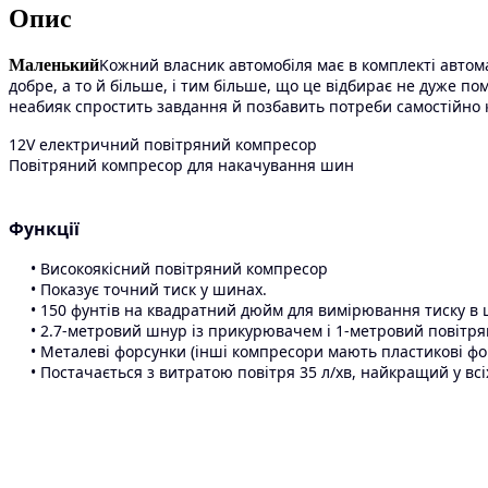
Опис
Koжний власник автомобіля має в комплекті автома
Маленький
добре, а то й більше, і тим більше, що це відбирає не дуже 
неабияк спростить завдання й позбавить потреби самостійно 
12V електричний повітряний компресор
Повітряний компресор для накачування шин
Функції
• Високоякісний повітряний компресор
• Показує точний тиск у шинах.
• 150 фунтів на квадратний дюйм для вимірювання тиску в 
• 2.7-метровий шнур із прикурювачем і 1-метровий повітр
• Металеві форсунки (інші компресори мають пластикові фо
• Постачається з витратою повітря 35 л/хв, найкращий у вс