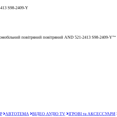
413 S98-2409-Y
втомобільний повітряний повітряний AND 521-2413 S98-2409-Y”“
P
АВТОТЕМА
ВІДЕО АУДІО TV
ІГРОВІ та АКСЕССУАРИ