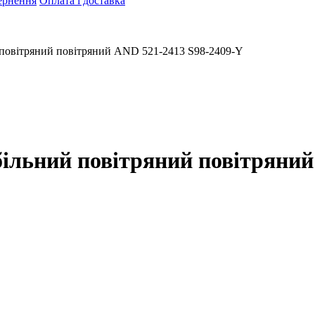
ернення
Оплата і доставка
 повітряний повітряний AND 521-2413 S98-2409-Y
більний повітряний повітряний