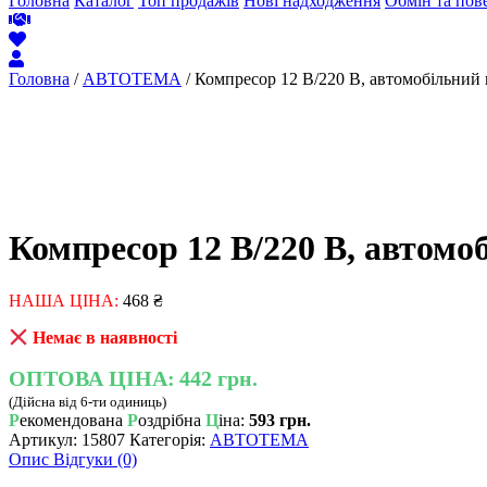
Головна
Каталог
Топ продажів
Нові надходження
Обмін та пов
Головна
/
АВТОТЕМА
/ Компресор 12 В/220 В, автомобільний
Компресор 12 В/220 В, автомо
НАША ЦІНА:
468
₴
Немає в наявності
ОПТОВА ЦІНА:
442 грн.
(Дійсна від 6-ти одиниць)
Р
екомендована
Р
оздрібна
Ц
іна:
593 грн.
Артикул:
15807
Категорія:
АВТОТЕМА
Опис
Відгуки (0)