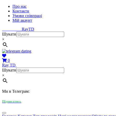
Про нас
Контакти
Умови співпраці
Мій акаунт
Ray
TD
Шукати
×
0
Ray
TD
Шукати
×
Ми в Телеграм:
Підписатись