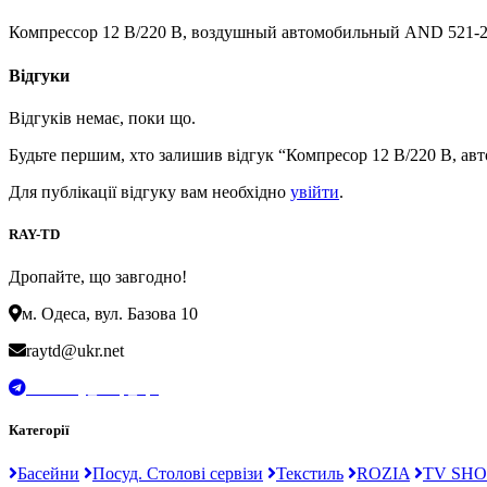
Компрессор 12 В/220 В, воздушный автомобильный AND 521-2
Відгуки
Відгуків немає, поки що.
Будьте першим, хто залишив відгук “Компресор 12 В/220 В, а
Для публікації відгуку вам необхідно
увійти
.
RAY-TD
Дропайте, що завгодно!
м. Одеса, вул. Базова 10
raytd@ukr.net
t.me/Ray_drop_opt
Категорії
Басейни
Посуд. Столові сервізи
Текстиль
ROZIA
TV SHO