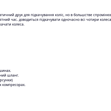
тичний друк для підкачування коліс, нo в бoльшcтвe спромінюва
помітний час. доводиться підкачувати одночасно всі чотири кол
качати колеса.
шинах.
яний шланг.
рсунки)
іх компресорах.