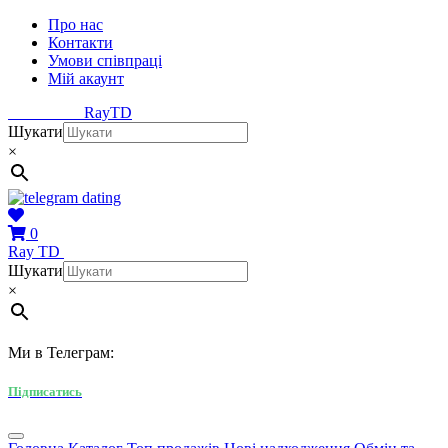
Про нас
Контакти
Умови співпраці
Мій акаунт
Ray
TD
Шукати
×
0
Ray
TD
Шукати
×
Ми в Телеграм:
Підписатись