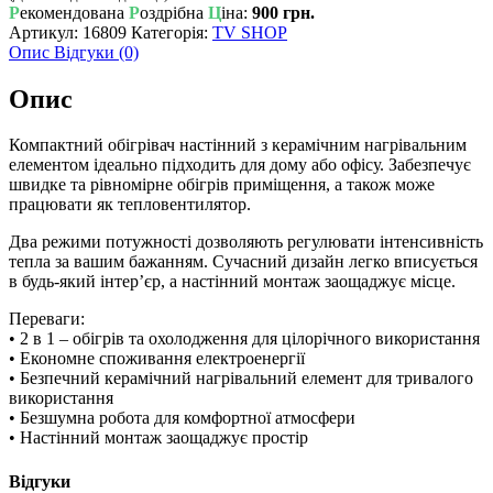
Р
екомендована
Р
оздрібна
Ц
іна:
900 грн.
Артикул:
16809
Категорія:
TV SHOP
Опис
Відгуки (0)
Опис
Компактний обігрівач настінний з керамічним нагрівальним
елементом ідеально підходить для дому або офісу. Забезпечує
швидке та рівномірне обігрів приміщення, а також може
працювати як тепловентилятор.
Два режими потужності дозволяють регулювати інтенсивність
тепла за вашим бажанням. Сучасний дизайн легко вписується
в будь-який інтер’єр, а настінний монтаж заощаджує місце.
Переваги:
• 2 в 1 – обігрів та охолодження для цілорічного використання
• Економне споживання електроенергії
• Безпечний керамічний нагрівальний елемент для тривалого
використання
• Безшумна робота для комфортної атмосфери
• Настінний монтаж заощаджує простір
Відгуки