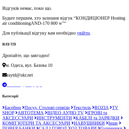
Відгуків немає, поки що.
Будьте першим, хто залишив відгук “КОНДИЦІОНЕР Heating
air conditioningAND-170 800 w”“
Для публікації відгуку вам необхідно
увійти
.
RAY-TD
Дропайте, що завгодно!
м. Одеса, вул. Базова 10
raytd@ukr.net
t.me/Ray_drop_opt
Категорії
Басейни
Посуд. Столові сервізи
Текстиль
ROZIA
TV
SHOP
АВТОТЕМА
ВІДЕО АУДІО TV
ІГРОВІ та
АКСЕССУАРИ
ИНСТРУМЕНТИ
КАБЕЛІ та ЗАРЯДКИ
КОМП`ЮТЕРИ ТА АКСЕСУАРИ
НАВУШНИКИ
Інше
ПОВЕР БАНКИ
САД І ГОРОД ХОЗ ТОВАРИ
Годинники