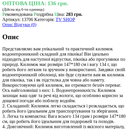
ОПТОВА ЦІНА:
136 грн.
(Дійсна від 6-ти одиниць)
Р
екомендована
Р
оздрібна
Ц
іна:
283 грн.
Артикул:
13706
Категорія:
TV SHOP
Опис
Відгуки (0)
Опис
Представляємо вам унікальний та практичний килимок
водонепроникний складний для пікніка! Він ідеально
підходить для наступної відпустки, пікніка або прогулянки по
природі. Килимок має розміри 147*180 см і вагу 134 г, що
робить його легким та зручним у використанні. Завдяки своїй
водонепроникній оболонці, він буде служити вам як килимок
для пікніка, так і як підстилка для човна або намету.
Використовуючи цей килимок, ви отримаєте безліч переваг.
Ось найголовніші з них: 1. Водонепроникність: Килимок
захищає ваш одяг та речі від вологи, що особливо корисно за
дощової погоди або поблизу водойм.
2. Складаний: Килимок легко складається і розкладається, що
робить його ідеальним для транспортування та зберігання.
3. Легка та компактна: Вага всього 134 грам і розміри 147*180
см, що робить його ідеальним для подорожей та походів.
4. Довговічний: Килимок виготовлений із якісного матеріалу,