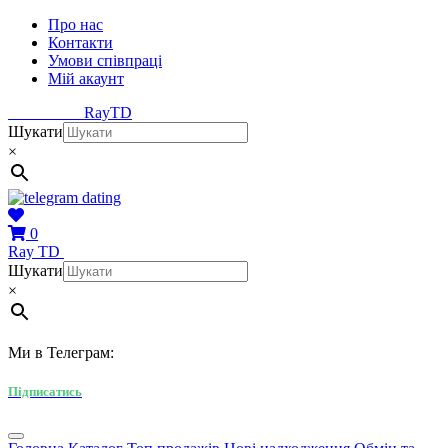
Про нас
Контакти
Умови співпраці
Мій акаунт
Ray
TD
Шукати
×
0
Ray
TD
Шукати
×
Ми в Телеграм:
Підписатись