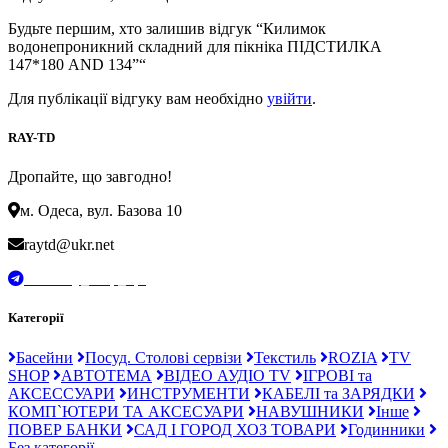
Будьте першим, хто залишив відгук “Килимок
водонепроникний складний для пікніка ПІДСТИЛКА
147*180 AND 134”“
Для публікації відгуку вам необхідно
увійти
.
RAY-TD
Дропайте, що завгодно!
м. Одеса, вул. Базова 10
raytd@ukr.net
t.me/Ray_drop_opt
Категорії
Басейни
Посуд. Столові сервізи
Текстиль
ROZIA
TV
SHOP
АВТОТЕМА
ВІДЕО АУДІО TV
ІГРОВІ та
АКСЕССУАРИ
ИНСТРУМЕНТИ
КАБЕЛІ та ЗАРЯДКИ
КОМП`ЮТЕРИ ТА АКСЕСУАРИ
НАВУШНИКИ
Інше
ПОВЕР БАНКИ
САД І ГОРОД ХОЗ ТОВАРИ
Годинники
Без категорії