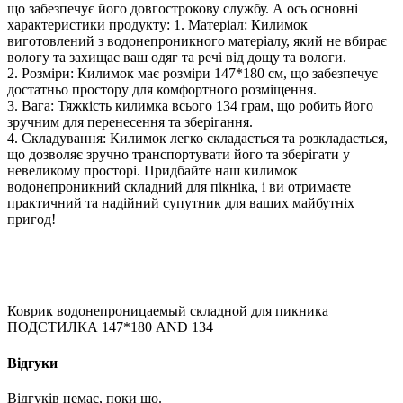
що забезпечує його довгострокову службу. А ось основні
характеристики продукту: 1. Матеріал: Килимок
виготовлений з водонепроникного матеріалу, який не вбирає
вологу та захищає ваш одяг та речі від дощу та вологи.
2. Розміри: Килимок має розміри 147*180 см, що забезпечує
достатньо простору для комфортного розміщення.
3. Вага: Тяжкість килимка всього 134 грам, що робить його
зручним для перенесення та зберігання.
4. Складування: Килимок легко складається та розкладається,
що дозволяє зручно транспортувати його та зберігати у
невеликому просторі. Придбайте наш килимок
водонепроникний складний для пікніка, і ви отримаєте
практичний та надійний супутник для ваших майбутніх
пригод!
Коврик водонепроницаемый складной для пикника
ПОДСТИЛКА 147*180 AND 134
Відгуки
Відгуків немає, поки що.