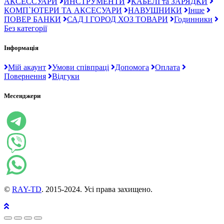
АКСЕССУАРИ
ИНСТРУМЕНТИ
КАБЕЛІ та ЗАРЯДКИ
КОМП`ЮТЕРИ ТА АКСЕСУАРИ
НАВУШНИКИ
Інше
ПОВЕР БАНКИ
САД І ГОРОД ХОЗ ТОВАРИ
Годинники
Без категорії
Інформація
Мій акаунт
Умови співпраці
Допомога
Оплата
Повернення
Відгуки
Месенджери
©
RAY-TD
. 2015-2024. Усі права захищено.