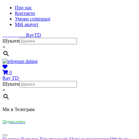
Про нас
Контакти
Умови співпраці
Мій акаунт
Ray
TD
Шукати
×
0
Ray
TD
Шукати
×
Ми в Телеграм:
Підписатись