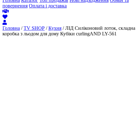
Головна
Каталог
Топ продажів
Нові надходження
Обмін та
повернення
Оплата і доставка
Головна
/
TV SHOP
/
Кухня
/ ЛІД Силіконовий лоток, складна
коробка з льодом для дому Кубіки curlingAND LY-561