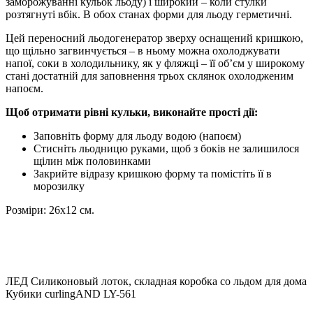
заморожуванні кульок льоду) і широкий – коли стулки
розтягнуті вбік. В обох станах форми для льоду герметичні.
Цей переносний льодогенератор зверху оснащений кришкою,
що щільно загвинчується – в ньому можна охолоджувати
напої, соки в холодильнику, як у фляжці – її об’єм у широкому
стані достатній для заповнення трьох склянок охолодженим
напоєм.
Щоб отримати рівні кульки, виконайте прості дії:
Заповніть форму для льоду водою (напоєм)
Стисніть льодницю руками, щоб з боків не залишилося
щілин між половинками
Закрийте відразу кришкою форму та помістіть її в
морозилку
Розміри: 26х12 см.
ЛЕД Силиконовый лоток, складная коробка со льдом для дома
Кубики curlingAND LY-561