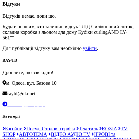
Відгуки
Відгуків немає, поки що.
Будьте першим, хто залишив відгук “ЛІД Силіконовий лоток,
складна коробка з льодом для дому Кубіки curlingAND LY-
561”“
Для публікації відгуку вам необхідно
увійти
.
RAY-TD
Дропайте, що завгодно!
м. Одеса, вул. Базова 10
raytd@ukr.net
t.me/Ray_drop_opt
Категорії
Басейни
Посуд. Столові сервізи
Текстиль
ROZIA
TV
SHOP
АВТОТЕМА
ВІДЕО АУДІО TV
ІГРОВІ та