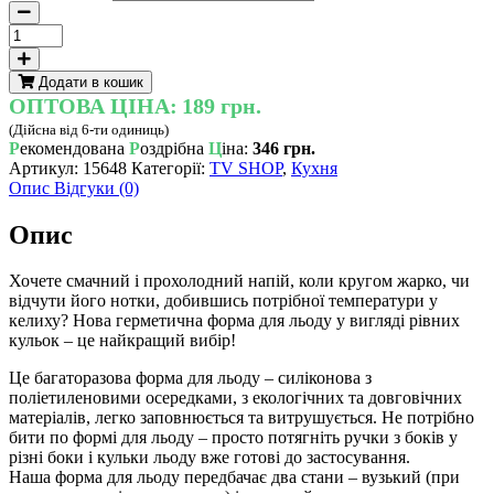
ЛІД
Силіконовий
лоток,
Додати в кошик
складна
ОПТОВА ЦІНА:
189 грн.
коробка
(Дійсна від 6-ти одиниць)
з
Р
екомендована
Р
оздрібна
Ц
іна:
346 грн.
льодом
Артикул:
15648
Категорії:
TV SHOP
,
Кухня
для
Опис
Відгуки (0)
дому
Кубіки
Опис
curlingAND
LY-
561
Хочете смачний і прохолодний напій, коли кругом жарко, чи
кількість
відчути його нотки, добившись потрібної температури у
келиху? Нова герметична форма для льоду у вигляді рівних
кульок – це найкращий вибір!
Це багаторазова форма для льоду – силіконова з
поліетиленовими осередками, з екологічних та довговічних
матеріалів, легко заповнюється та витрушується. Не потрібно
бити по формі для льоду – просто потягніть ручки з боків у
різні боки і кульки льоду вже готові до застосування.
Наша форма для льоду передбачає два стани – вузький (при