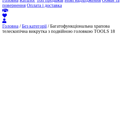
Головна
Каталог
Топ продажів
Нові надходження
Обмін та
повернення
Оплата і доставка
Головна
/
Без категорії
/ Багатофункціональна храпова
телескопічна викрутка з подвійною головкою TOOLS 18