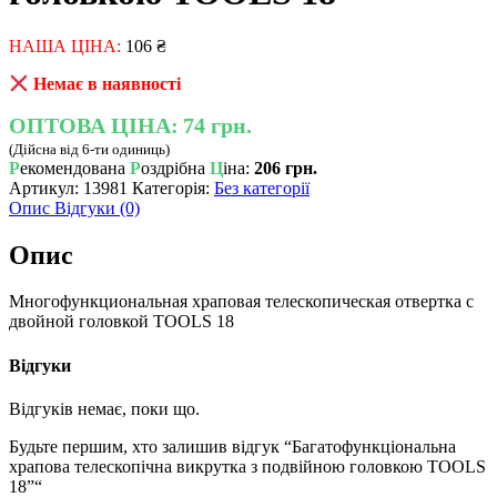
НАША ЦІНА:
106
₴
Немає в наявності
ОПТОВА ЦІНА:
74 грн.
(Дійсна від 6-ти одиниць)
Р
екомендована
Р
оздрібна
Ц
іна:
206 грн.
Артикул:
13981
Категорія:
Без категорії
Опис
Відгуки (0)
Опис
Многофункциональная храповая телескопическая отвертка с
двойной головкой TOOLS 18
Відгуки
Відгуків немає, поки що.
Будьте першим, хто залишив відгук “Багатофункціональна
храпова телескопічна викрутка з подвійною головкою TOOLS
18”“