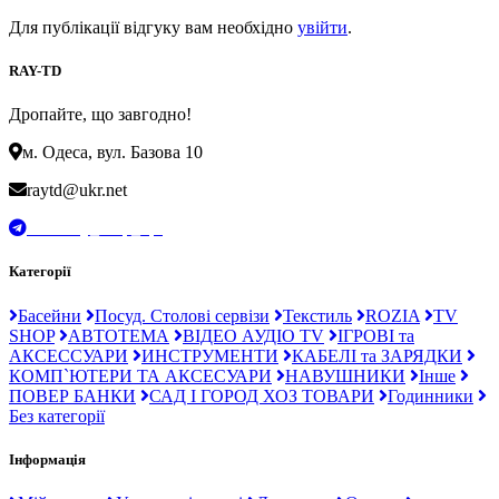
Для публікації відгуку вам необхідно
увійти
.
RAY-TD
Дропайте, що завгодно!
м. Одеса, вул. Базова 10
raytd@ukr.net
t.me/Ray_drop_opt
Категорії
Басейни
Посуд. Столові сервізи
Текстиль
ROZIA
TV
SHOP
АВТОТЕМА
ВІДЕО АУДІО TV
ІГРОВІ та
АКСЕССУАРИ
ИНСТРУМЕНТИ
КАБЕЛІ та ЗАРЯДКИ
КОМП`ЮТЕРИ ТА АКСЕСУАРИ
НАВУШНИКИ
Інше
ПОВЕР БАНКИ
САД І ГОРОД ХОЗ ТОВАРИ
Годинники
Без категорії
Інформація