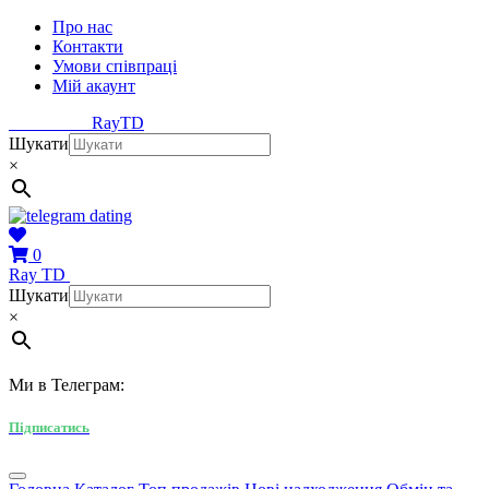
Про нас
Контакти
Умови співпраці
Мій акаунт
Ray
TD
Шукати
×
0
Ray
TD
Шукати
×
Ми в Телеграм:
Підписатись