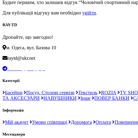
Будьте першим, хто залишив відгук “Чоловічий спортивний на
Для публікації відгуку вам необхідно
увійти
.
RAY-TD
Дропайте, що завгодно!
м. Одеса, вул. Базова 10
raytd@ukr.net
t.me/Ray_drop_opt
Категорії
Басейни
Посуд. Столові сервізи
Текстиль
ROZIA
TV SHO
ТА АКСЕСУАРИ
НАВУШНИКИ
Інше
ПОВЕР БАНКИ
С
Інформація
Мій акаунт
Умови співпраці
Допомога
Оплата
Поверненн
Месенджери