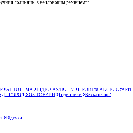
ручний годинник, з нейлоновим ремінцем”“
P
АВТОТЕМА
ВІДЕО АУДІО TV
ІГРОВІ та АКСЕССУАРИ
АД І ГОРОД ХОЗ ТОВАРИ
Годинники
Без категорії
я
Відгуки