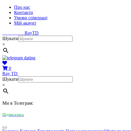
Про нас
Контакти
Умови співпраці
Мій акаунт
Ray
TD
Шукати
×
0
Ray
TD
Шукати
×
Ми в Телеграм:
Підписатись