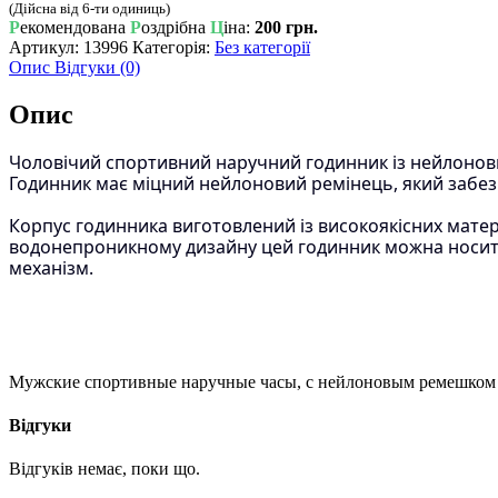
(Дійсна від 6-ти одиниць)
нейлоновим
Р
екомендована
Р
оздрібна
Ц
іна:
200 грн.
ремінцем
Артикул:
13996
Категорія:
Без категорії
кількість
Опис
Відгуки (0)
Опис
Чоловічий спортивний наручний годинник із нейлонови
Годинник має міцний нейлоновий ремінець, який забез
Корпус годинника виготовлений із високоякісних матері
водонепроникному дизайну цей годинник можна носити 
механізм.
Мужские спортивные наручные часы, с нейлоновым ремешком
Відгуки
Відгуків немає, поки що.