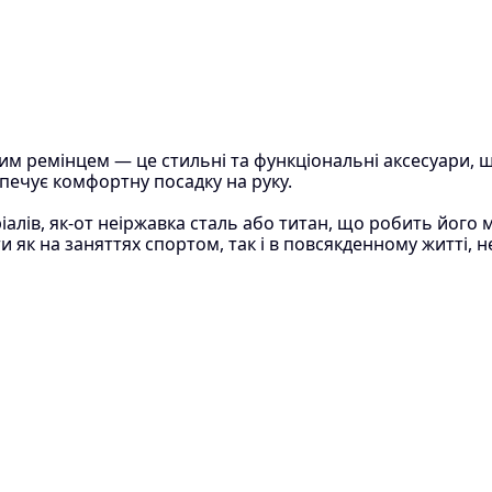
м ремінцем — це стильні та функціональні аксесуари, щ
печує комфортну посадку на руку.
алів, як-от неіржавка сталь або титан, що робить його м
як на заняттях спортом, так і в повсякденному житті, 