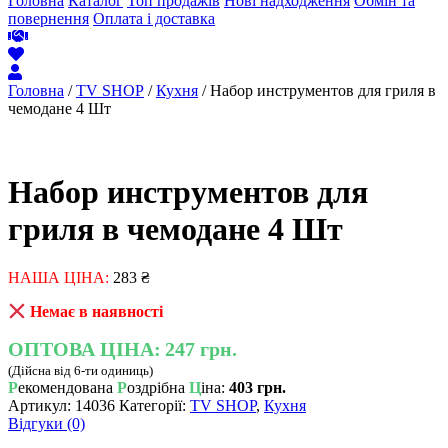
Головна
Каталог
Топ продажів
Нові надходження
Обмін та
повернення
Оплата і доставка
Головна
/
TV SHOP
/
Кухня
/ Набор инструментов для гриля в
чемодане 4 Шт
Набор инструментов для
гриля в чемодане 4 Шт
НАША ЦІНА:
283
₴
Немає в наявності
ОПТОВА ЦІНА:
247 грн.
(Дійсна від 6-ти одиниць)
Р
екомендована
Р
оздрібна
Ц
іна:
403 грн.
Артикул:
14036
Категорії:
TV SHOP
,
Кухня
Відгуки (0)