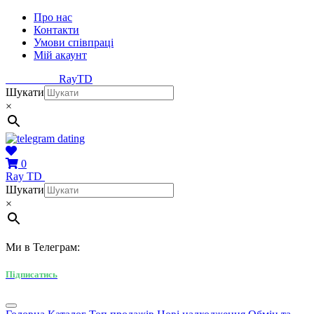
Про нас
Контакти
Умови співпраці
Мій акаунт
Ray
TD
Шукати
×
0
Ray
TD
Шукати
×
Ми в Телеграм:
Підписатись