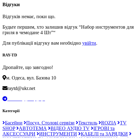
Відгуки
Відгуків немає, поки що.
Будьте першим, хто залишив відгук “Набор инструментов для
гриля в чемодане 4 Шт”“
Для публікації відгуку вам необхідно
увійти
.
RAY-TD
Дропайте, що завгодно!
м. Одеса, вул. Базова 10
raytd@ukr.net
t.me/Ray_drop_opt
Категорії
Басейни
Посуд. Столові сервізи
Текстиль
ROZIA
TV
SHOP
АВТОТЕМА
ВІДЕО АУДІО TV
ІГРОВІ та
АКСЕССУАРИ
ИНСТРУМЕНТИ
КАБЕЛІ та ЗАРЯДКИ