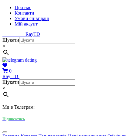
Про нас
Контакти
Умови співпраці
Мій акаунт
Ray
TD
Шукати
×
0
Ray
TD
Шукати
×
Ми в Телеграм:
Підписатись