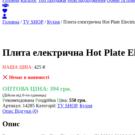
Головна
Каталог
Топ продажів
Нові надходження
Обмін та пов
Головна
/
TV SHOP
/
Кухня
/ Плита електрична Hot Plate Elect
Плита електрична Hot Plate E
НАША ЦІНА:
425
₴
Немає в наявності
ОПТОВА ЦІНА:
394 грн.
(Дійсна від 6-ти одиниць)
Р
екомендована
Р
оздрібна
Ц
іна:
550 грн.
Артикул:
14285
Категорії:
TV SHOP
,
Кухня
Опис
Відгуки (0)
Опис