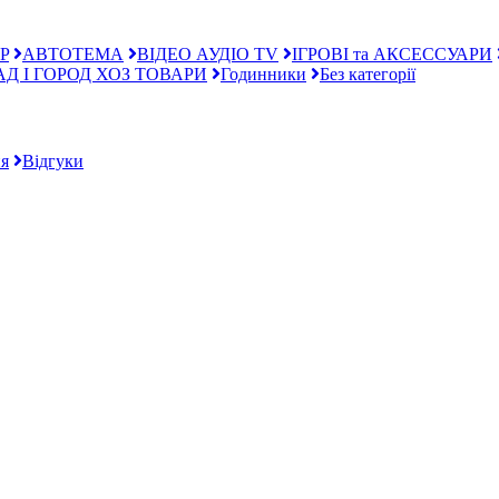
P
АВТОТЕМА
ВІДЕО АУДІО TV
ІГРОВІ та АКСЕССУАРИ
АД І ГОРОД ХОЗ ТОВАРИ
Годинники
Без категорії
я
Відгуки