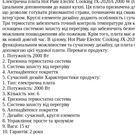
Електрична плита Hot Plate Electric Cooking JX-2020A 2000 W (
ідеальним доповненням до вашої кухні. Ця плита призначена для
що дозволяє готувати різноманітні страви, починаючи від смаже
інтер’єром. Круглі елементи дизайну додають особливість і су
Три термостати забезпечать точний контроль температури для ко
оснащена системою захисту від перегріву, що забезпечить безп
можливим пошкодженням або пожежам. Крім того, плита має ан
як новий довгий час. В цілому, Hot Plate Electric Cooking JX-
функціональним можливостям та сучасному дизайну, ця плита с
допомогою цієї чудової плити. Переваги продукту:
1. Потужність 2000 Вт
2. Тризонна термостатна система
3. Система захисту від перегріву
4. Антиадherence покриття
5. Сучасний дизайн Характеристики продукту:
1. Тип: електрична плита
2. Потужність: 2000 Вт
3. Кількість зон: 6
4. Тризонна термостатна система
5. Система захисту від перегріву
6. Антиадherence покриття
7. Дизайн: сучасний, круглі елементи
8. Управління: просте та зрозуміле
9. Вага: 15 кг
10. Гарантія: 2 роки