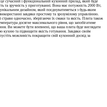
 – це сучасний і функціональний кухонний прилад, який буде
ь та зручність у приготуванні. Вона має потужність 2000 Вт,
ся унікальним дизайном, який поєднуватиметься з будь-яким
 використанні завдяки простому та зрозумілому управлінню.
 страви одночасно, зберігаючи їх смаки та якість. Плита також
температура досягне максимального рівня, що запобігатиме
ня. Ви можете бути впевнені, що ваша плита буде виглядати
вою кухню та підвищити якість готування. Завдяки своїм
пустіть можливість покращити свій кухонний досвід за