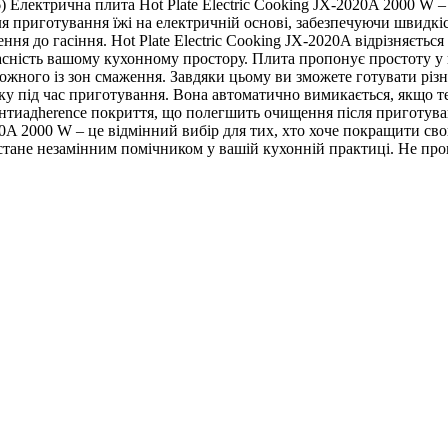
6) Електрична плита Hot Plate Electric Cooking JX-2020A 2000 W
 приготування їжі на електричній основі, забезпечуючи швидкіст
ння до гасіння. Hot Plate Electric Cooking JX-2020A відрізняєть
часність вашому кухонному простору. Плита пропонує простоту у
жного із зон смаження. Завдяки цьому ви зможете готувати різні
еку під час приготування. Вона автоматично вимикається, якщо 
тиадherence покриття, що полегшить очищення після приготуван
2020A 2000 W – це відмінний вибір для тих, хто хоче покращити с
тане незамінним помічником у вашій кухонній практиці. Не про