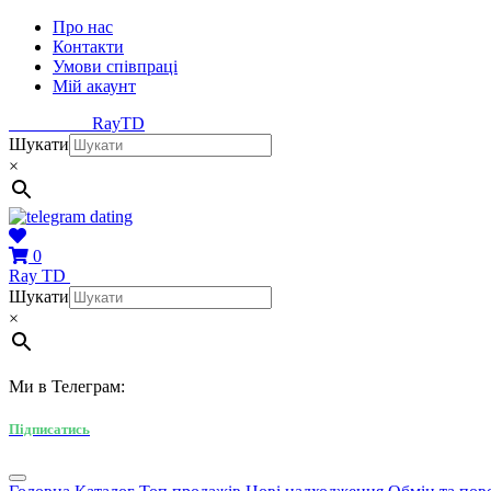
Про нас
Контакти
Умови співпраці
Мій акаунт
Ray
TD
Шукати
×
0
Ray
TD
Шукати
×
Ми в Телеграм:
Підписатись