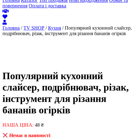
Головна
Каталог
Топ продажів
Нові надходження
Обмін та
повернення
Оплата і доставка
Головна
/
TV SHOP
/
Кухня
/ Популярний кухонний слайсер,
подрібнювач, різак, інструмент для різання бананів огірків
Популярний кухонний
слайсер, подрібнювач, різак,
інструмент для різання
бананів огірків
НАША ЦІНА:
48
₴
Немає в наявності