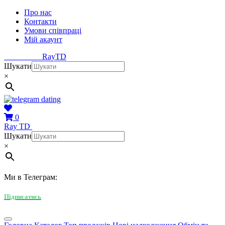
Про нас
Контакти
Умови співпраці
Мій акаунт
Ray
TD
Шукати
×
0
Ray
TD
Шукати
×
Ми в Телеграм:
Підписатись