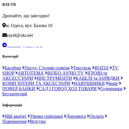
RAY-TD
Дропайте, що завгодно!
м. Одеса, вул. Базова 10
raytd@ukr.net
t.me/Ray_drop_opt
Категорії
Басейни
Посуд. Столові сервізи
Текстиль
ROZIA
TV
SHOP
АВТОТЕМА
ВІДЕО АУДІО TV
ІГРОВІ та
АКСЕССУАРИ
ИНСТРУМЕНТИ
КАБЕЛІ та ЗАРЯДКИ
КОМП`ЮТЕРИ ТА АКСЕСУАРИ
НАВУШНИКИ
Інше
ПОВЕР БАНКИ
САД І ГОРОД ХОЗ ТОВАРИ
Годинники
Без категорії
Інформація
Мій акаунт
Умови співпраці
Допомога
Оплата
Повернення
Відгуки