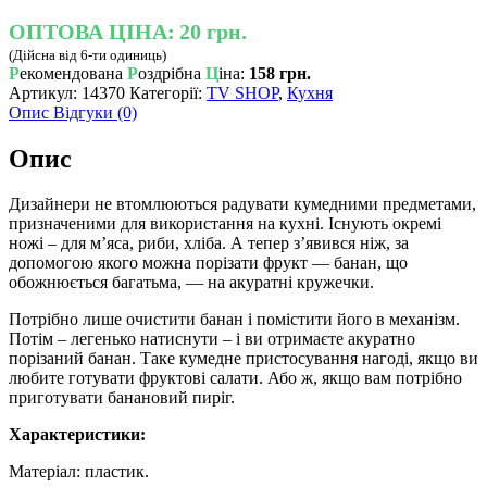
ОПТОВА ЦІНА:
20 грн.
(Дійсна від 6-ти одиниць)
Р
екомендована
Р
оздрібна
Ц
іна:
158 грн.
Артикул:
14370
Категорії:
TV SHOP
,
Кухня
Опис
Відгуки (0)
Опис
Дизайнери не втомлюються радувати кумедними предметами,
призначеними для використання на кухні. Існують окремі
ножі – для м’яса, риби, хліба. А тепер з’явився ніж, за
допомогою якого можна порізати фрукт — банан, що
обожнюється багатьма, — на акуратні кружечки.
Потрібно лише очистити банан і помістити його в механізм.
Потім – легенько натиснути – і ви отримаєте акуратно
порізаний банан. Таке кумедне пристосування нагоді, якщо ви
любите готувати фруктові салати. Або ж, якщо вам потрібно
приготувати банановий пиріг.
Характеристики:
Матеріал: пластик.