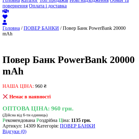
Головна
Каталог
Топ продажів
Нові надходження
Обмін та
повернення
Оплата і доставка
Головна
/
ПОВЕР БАНКИ
/ Повер Банк PowerBank 20000
mAh
Повер Банк PowerBank 20000
mAh
НАША ЦІНА:
960
₴
Немає в наявності
ОПТОВА ЦІНА:
960 грн.
(Дійсна від 6-ти одиниць)
Р
екомендована
Р
оздрібна
Ц
іна:
1135 грн.
Артикул:
14309
Категорія:
ПОВЕР БАНКИ
Відгуки (0)