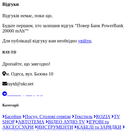
Відгуки
Відгуків немає, поки що.
Будьте першим, хто залишив відгук “Повер Банк PowerBank
20000 mAh”“
Для публікації відгуку вам необхідно
увійти
.
RAY-TD
Дропайте, що завгодно!
м. Одеса, вул. Базова 10
raytd@ukr.net
t.me/Ray_drop_opt
Категорії
Басейни
Посуд. Столові сервізи
Текстиль
ROZIA
TV
SHOP
АВТОТЕМА
ВІДЕО АУДІО TV
ІГРОВІ та
АКСЕССУАРИ
ИНСТРУМЕНТИ
КАБЕЛІ та ЗАРЯДКИ