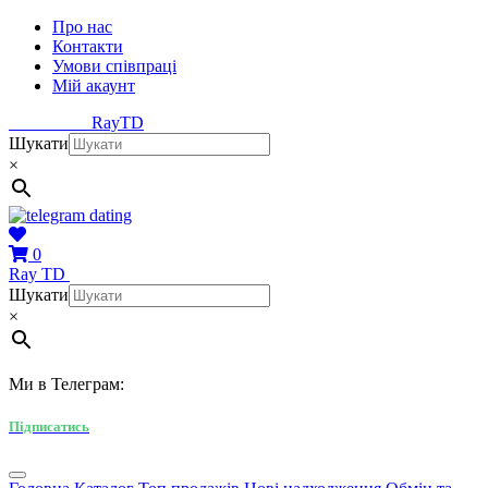
Про нас
Контакти
Умови співпраці
Мій акаунт
Ray
TD
Шукати
×
0
Ray
TD
Шукати
×
Ми в Телеграм:
Підписатись