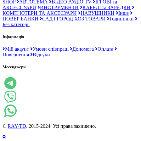
SHOP
АВТОТЕМА
ВІДЕО АУДІО TV
ІГРОВІ та
АКСЕССУАРИ
ИНСТРУМЕНТИ
КАБЕЛІ та ЗАРЯДКИ
КОМП`ЮТЕРИ ТА АКСЕСУАРИ
НАВУШНИКИ
Інше
ПОВЕР БАНКИ
САД І ГОРОД ХОЗ ТОВАРИ
Годинники
Без категорії
Інформація
Мій акаунт
Умови співпраці
Допомога
Оплата
Повернення
Відгуки
Месенджери
©
RAY-TD
. 2015-2024. Усі права захищено.