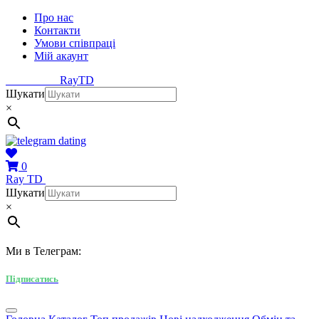
Про нас
Контакти
Умови співпраці
Мій акаунт
Ray
TD
Шукати
×
0
Ray
TD
Шукати
×
Ми в Телеграм:
Підписатись