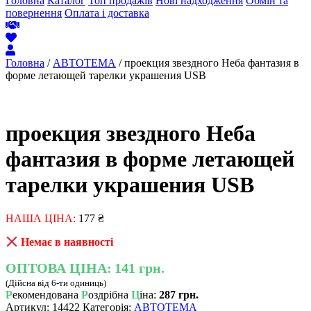
Головна
Каталог
Топ продажів
Нові надходження
Обмін та
повернення
Оплата і доставка
Головна
/
АВТОТЕМА
/ проекция звездного Неба фантазия в
форме летающей тарелки украшения USB
проекция звездного Неба
фантазия в форме летающей
тарелки украшения USB
НАША ЦІНА:
177
₴
Немає в наявності
ОПТОВА ЦІНА:
141 грн.
(Дійсна від 6-ти одиниць)
Р
екомендована
Р
оздрібна
Ц
іна:
287 грн.
Артикул:
14422
Категорія:
АВТОТЕМА