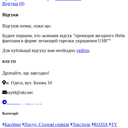
Відгуки (0)
Відгуки
Відгуків немає, поки що.
Будьте першим, хто залишив відгук “проекция звездного Неба
фантазия в форме летающей тарелки украшения USB”“
Для публікації відгуку вам необхідно
увійти
.
RAY-TD
Дропайте, що завгодно!
м. Одеса, вул. Базова 10
raytd@ukr.net
t.me/Ray_drop_opt
Категорії
Басейни
Посуд. Столові сервізи
Текстиль
ROZIA
TV